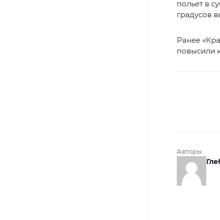
польет в с
градусов в
Ранее «Кр
повысили к
Авторы
Гле