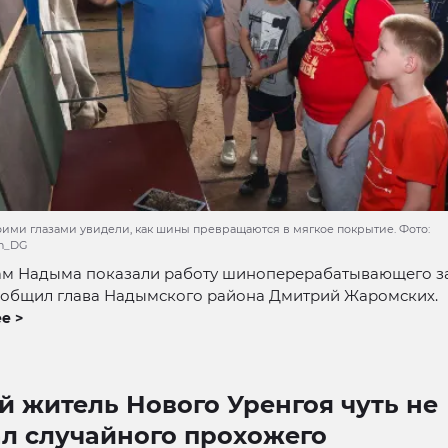
ими глазами увидели, как шины превращаются в мягкое покрытие. Фото:
ih_DG
м Надыма показали работу шиноперерабатывающего з
сообщил глава Надымского района Дмитрий Жаромских.
е >
 житель Нового Уренгоя чуть не
ал случайного прохожего