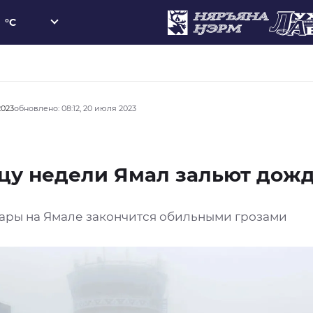
°C
2023
обновлено: 08:12, 20 июля 2023
цу недели Ямал зальют дож
ары на Ямале закончится обильными грозами