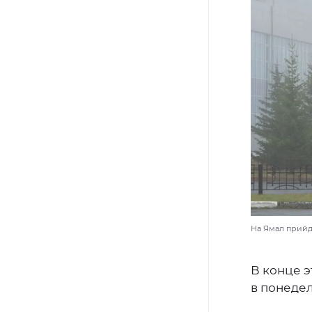
На Ямал прийд
В конце э
в понедел