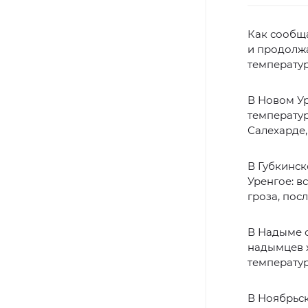
Как сообща
и продолжа
температур
В Новом У
температур
Салехарде,
В Губкинск
Уренгое: в
гроза, пос
В Надыме с
надымцев ж
температур
В Ноябрьск