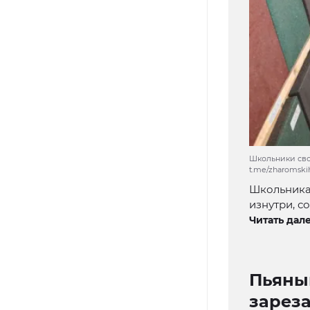
Школьники сво
t.me/zharomsk
Школьника
изнутри, 
Читать дале
Пьяный
зарез