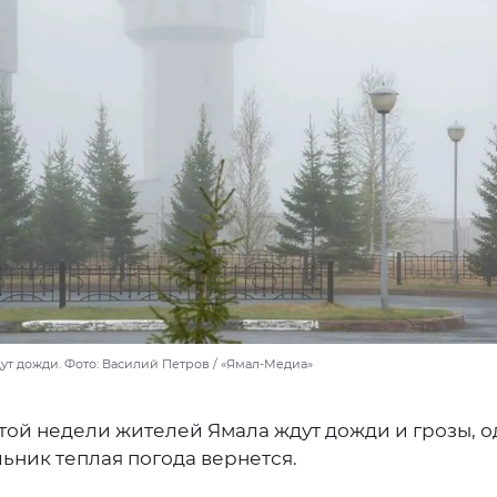
ут дожди. Фото: Василий Петров / «Ямал-Медиа»
той недели жителей Ямала ждут дожди и грозы, о
ьник теплая погода вернется.