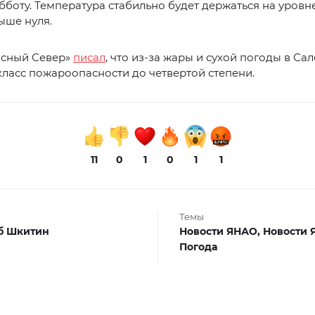
убботу. Температура стабильно будет держаться на уровн
ыше нуля.
асный Север»
писал
, что из-за жары и сухой погоды в Са
ласс пожароопасности до четвертой степени.
11
0
1
0
1
1
Темы
б Шкитин
Новости ЯНАО,
Новости 
Погода