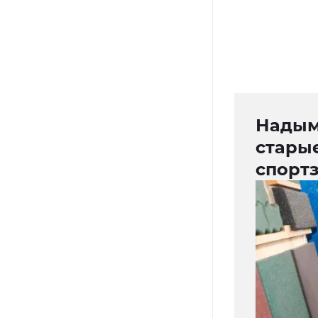
Надым
стары
спорт