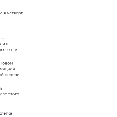
е в четверг
к —
 и в
сего дня.
 Новом
 мощная
ей недели.
нь
сле этого
слегка