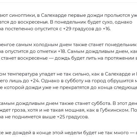
ют синоптики, в Салехарде первые дожди прольются уж
тся до воскресенья. В понедельник будет сухо, однако
а постепенно опустится с +29 градусов до +16.
ренгое самым холодным днем также станет понедельни
а опустится до отметки +18. Самым дождливым днем, как
 станет воскресенье — дождь будет лить на протяжении в
ом температура упадет не так сильно, как в Салехарде и
сего лишь до +24. Однако в субботу на город обрушится
ле которой дожди уже не прекратятся до конца следующ
амым дождливым днем также станет суббота. В этот де
дет гроза, хотя и не такая мощная, как в Губкинском. По
а не поднимется выше +25 градусов.
е же дождей в конце этой недели будет не так много — 