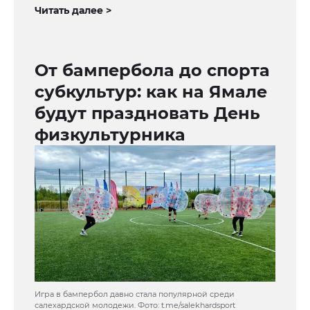
Читать далее >
От бампербола до спорта
субкультур: как на Ямале
будут праздновать День
физкультурника
Игра в бампербол давно стала популярной среди
салехардской молодежи. Фото: t.me/salekhardsport