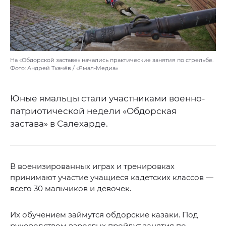
На «Обдорской заставе» начались практические занятия по стрельбе.
Фото: Андрей Ткачёв / «Ямал-Медиа»
Юные ямальцы стали участниками военно-
патриотической недели «Обдорская
застава» в Салехарде.
В военизированных играх и тренировках
принимают участие учащиеся кадетских классов —
всего 30 мальчиков и девочек.
Их обучением займутся обдорские казаки. Под
руководством взрослых пройдут занятия по