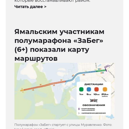
которые восстанавливают район.
Читать далее >
Ямальским участникам
полумарафона «ЗаБег»
(6+) показали карту
маршрутов
Полумарафон «ЗаБег» стартует с улицы Муравленко. Фото: