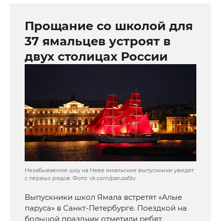
Прощание со школой для
37 ямальцев устроят в
двух столицах России
Незабываемое шоу на Неве ямальские выпускники увидят
с первых рядов. Фото: vk.com/parusa5tv
Выпускники школ Ямала встретят «Алые
паруса» в Санкт-Петербурге. Поездкой на
большой праздник отметили ребят,