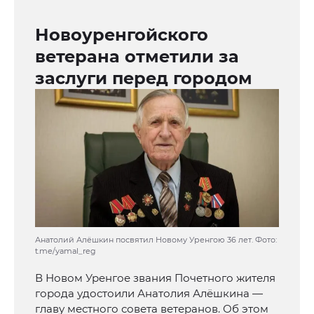
Новоуренгойского
ветерана отметили за
заслуги перед городом
Анатолий Алёшкин посвятил Новому Уренгою 36 лет. Фото:
t.me/yamal_reg
В Новом Уренгое звания Почетного жителя
города удостоили Анатолия Алёшкина —
главу местного совета ветеранов. Об этом