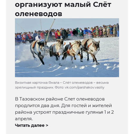
организуют малый Слёт
оленеводов
Визитная карточка Ямала – Слёт оленеводов – весьма
зрелищный праздник. Фото: vk.com/parshakov.vasiliy
В Тазовском районе Слет оленеводов
продлится два дня. Для гостей и жителей
района устроят праздничные гулянья 1 и 2
апреля.
Читать далее >