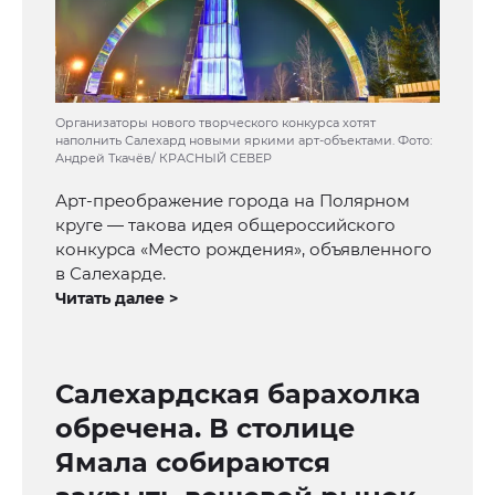
Организаторы нового творческого конкурса хотят
наполнить Салехард новыми яркими арт-объектами. Фото:
Андрей Ткачёв/ КРАСНЫЙ СЕВЕР
Арт-преображение города на Полярном
круге — такова идея общероссийского
конкурса «Место рождения», объявленного
в Салехарде.
Читать далее >
Салехардская барахолка
обречена. В столице
Ямала собираются