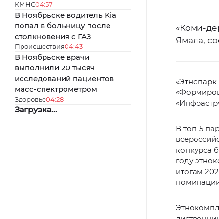
КМНС
04:57
В Ноябрьске водитель Kia
попал в больницу после
«Коми-де
столкновения с ГАЗ
Ямала, с
Происшествия
04:43
В Ноябрьске врачи
выполнили 20 тысяч
исследований пациентов
«Этнопарк 
масс-спектрометром
«Формиров
Здоровье
04:28
«Инфрастру
Загрузка...
В топ-5 па
всероссийс
конкурса б
году этнок
итогам 202
номинации 
Этнокомпле
лиственниц