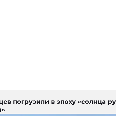
ев погрузили в эпоху «солнца р
и»