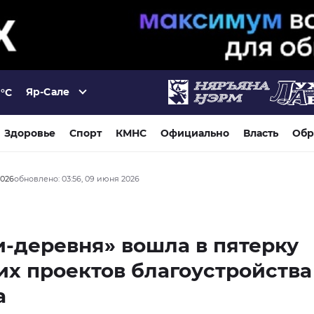
Яр-Сале
°C
Здоровье
Спорт
КМНС
Официально
Власть
Обр
2026
обновлено: 03:56, 09 июня 2026
-деревня» вошла в пятерку
х проектов благоустройства
а