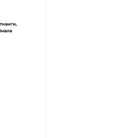
тнанги,
Ямала