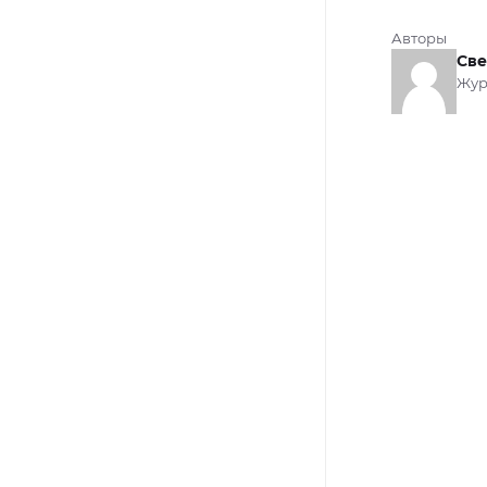
Авторы
Све
Жур