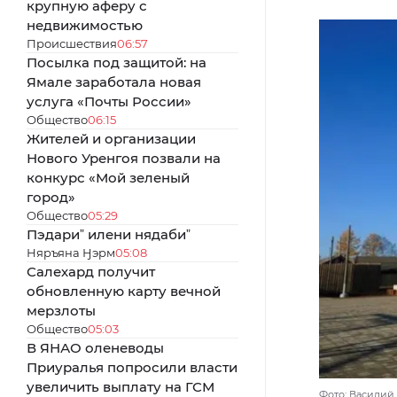
крупную аферу с
недвижимостью
Происшествия
06:57
Посылка под защитой: на
Ямале заработала новая
услуга «Почты России»
Общество
06:15
Жителей и организации
Нового Уренгоя позвали на
конкурс «Мой зеленый
город»
Общество
05:29
Пэдариˮ илени нядабиˮ
Няръяна Ӈэрм
05:08
Салехард получит
обновленную карту вечной
мерзлоты
Общество
05:03
В ЯНАО оленеводы
Приуралья попросили власти
увеличить выплату на ГСМ
Фото: Василий