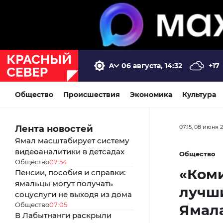
06 августа, 14:32
+17
Общество
Происшествия
Экономика
Культура
Лента новостей
07:15, 08 июня 
Ямал масштабирует систему
видеоаналитики в детсадах
Общество
Общество
07:54
«Коми
Пенсии, пособия и справки:
ямальцы могут получать
лучши
соцуслуги не выходя из дома
Общество
07:05
Ямал
В Лабытнанги раскрыли