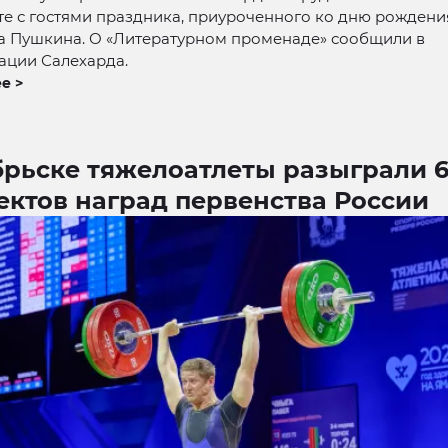
те с гостями праздника, приуроченного ко дню рождени
а Пушкина. О «Литературном променаде» сообщили в
ации Салехарда.
е >
брьске тяжелоатлеты разыграли 
ектов наград первенства России