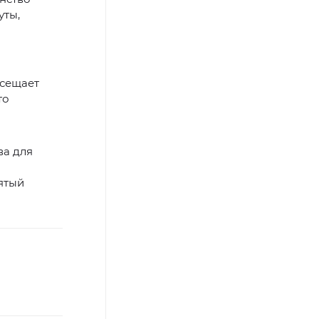
уты,
осещает
то
ва для
ятый