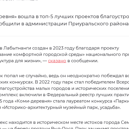
ревня» вошла в топ-5 лучших проектов благоустр
ообщили в администрации Приуральского района
в Лабытнанги создан в 2023 году благодаря проекту
ание комфортной городской среды» национального пр
ктура для жизни», —
сказано
в сообщении.
рк попал не случайно, ведь он неоднократно побеждал в
ких конкурсах. В 2022 году парк стал победителем Всер
лагоустройства малых городов и исторических поселений
омплекс включили в Федеральный реестр лучших практи
5 года «Коми-деревня» стала лауреатом конкурса «Парки
«Историко-архитектурный музейный парк, усадьба».
кс находится в историческом месте истоков города Се
 — на берегу протоки Выл-Посл. Парк занимает простра