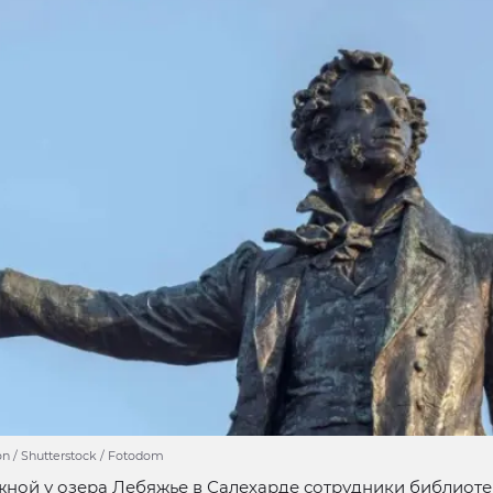
on / Shutterstock / Fotodom
ной у озера Лебяжье в Салехарде сотрудники библиоте