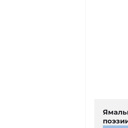
Ямальц
поэзи