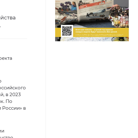
ойства
.
оекта
о
оссийского
, в 2023
к. По
 России» в
ми
нство