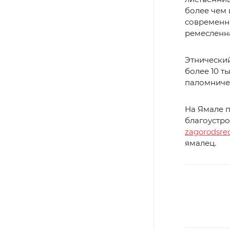
более чем 
современна
ремесленна
Этнический
более 10 т
паломничес
На Ямале 
благоустро
zagorodsred
ямалец.