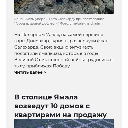
Альпинисты уверены, что Салехарду присвоят звание
"Город трудовой доблести". Фото: t.me/salekhard_admin
На Полярном Урале, на самой вершине
горы Динозавр, туристы развернули флаг
Салехарда. Свою акцию энтузиасты
посвятили ямальцам, которые в годы
Великой Отечественной войны трудились в
тылу, приближая Победу.
Читать далее >
В столице Ямала
возведут 10 домов с
квартирами на продажу