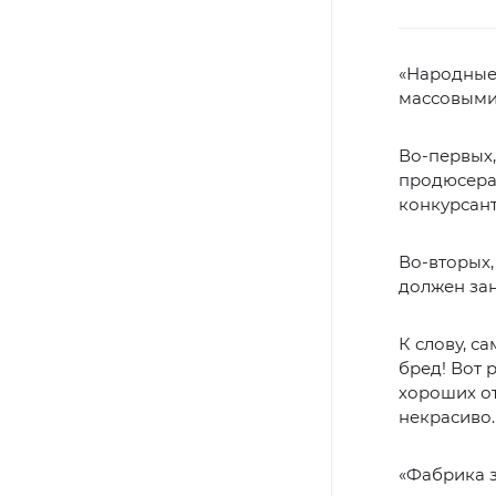
«Народные
массовыми
Во-первых,
продюсера
конкурсант
Во-вторых,
должен зан
К слову, с
бред! Вот 
хороших от
некрасиво
«Фабрика 