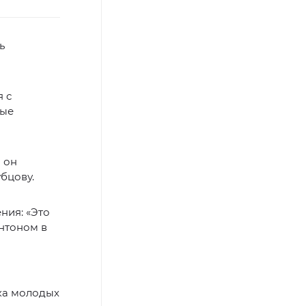
ь
 с
рые
 он
бцову.
ния: «Это
Антоном в
ка молодых