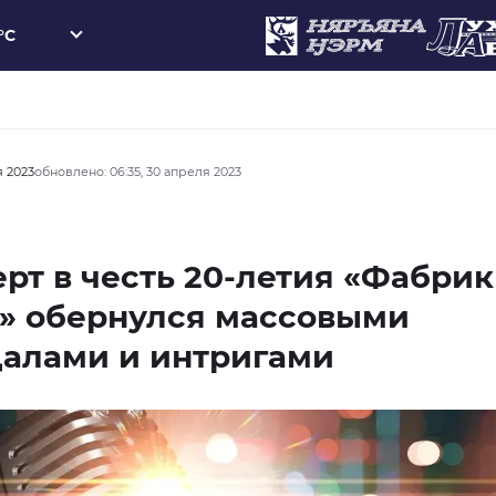
°C
я 2023
обновлено: 06:35, 30 апреля 2023
рт в честь 20-летия «Фабри
д» обернулся массовыми
далами и интригами