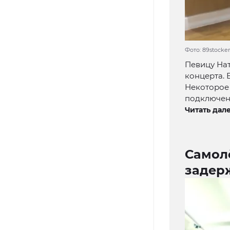
Фото: 89stocker
Певицу На
концерта. 
Некоторое 
подключен
Читать дале
Самол
задерж