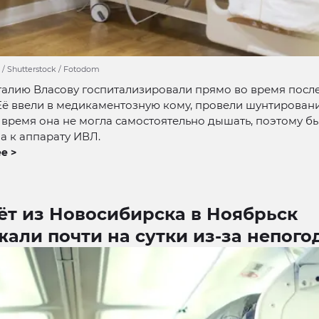
 / Shutterstock / Fotodom
талию Власову госпитализировали прямо во время посл
Её ввели в медикаментозную кому, провели шунтировани
время она не могла самостоятельно дышать, поэтому б
а к аппарату ИВЛ.
е >
ёт из Новосибирска в Ноябрьск
али почти на сутки из-за непого