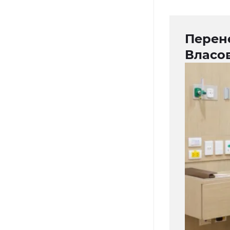
Перен
Власо