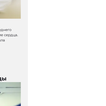
еднего
е сердца.
ыла
ды