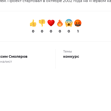
ей. Проект стартовал в октябре 2002 года на «Первом ка
0
0
0
0
0
1
Темы
сим Смоляров
конкурс
налист