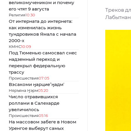
великомучеником и почему
его чтят 9 августа
Треков д
Религия
10:30
Лабытнан
От интерната до интернета:
как изменилась жизнь
тундровиков Ямала с начала
2000-х
КМНС
10:09
Под Тюменью самосвал снес
надземный переход и
перекрыл федеральную
трассу
Происшествия
07:05
Вэсакоми ӈарциеˮӈадмʼ
Няръяна Ӈэрм
05:20
Число отравившихся
роллами в Салехарде
увеличилось
Происшествия
05:16
На массовом забеге в Новом
Уренгое выберут самых