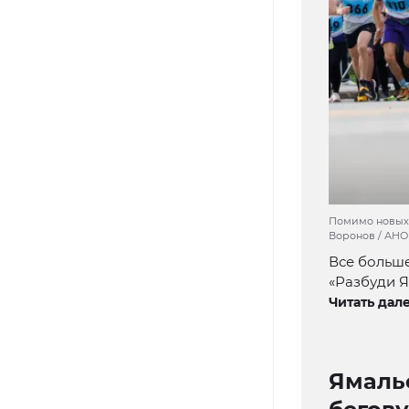
Помимо новых 
Воронов / АНО
Все больше
«Разбуди Я
Читать дале
Ямаль