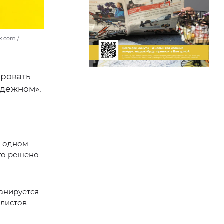
k.com /
ровать
одежном».
в одном
его решено
ланируется
йлистов