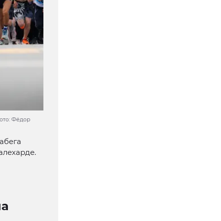
ото: Фёдор
абега
алехарде.
на