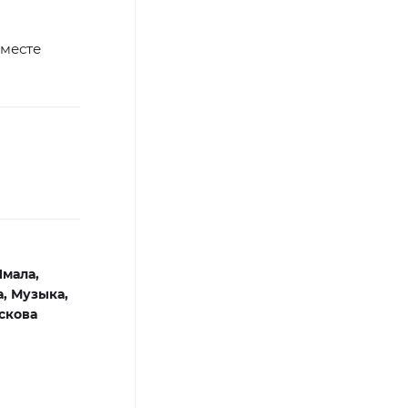
 месте
Ямала,
а,
Музыка,
скова