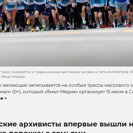
трасс, сохранятся и традиционные дистанции на один и пять километров. Ф
 «Ямал-Медиа»
 желающих записывается на особые трассы массового з
мал» (0+), который «Ямал-Медиа» организует 15 июня в С
е >
ские архивисты впервые вышли 