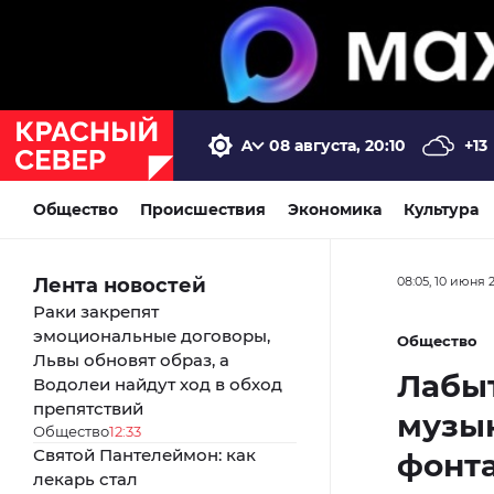
08 августа, 20:10
+13
Общество
Происшествия
Экономика
Культура
Лента новостей
08:05, 10 июня 
Раки закрепят
эмоциональные договоры,
Общество
Львы обновят образ, а
Лабы
Водолеи найдут ход в обход
препятствий
музык
Общество
12:33
Святой Пантелеймон: как
фонт
лекарь стал