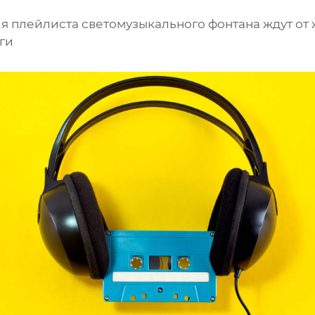
ля плейлиста светомузыкального фонтана ждут от
ги