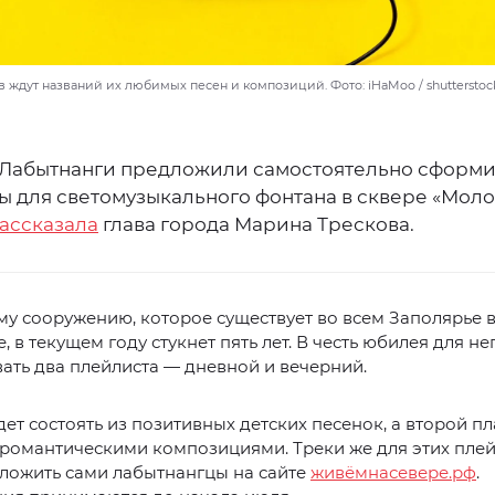
 ждут названий их любимых песен и композиций. Фото: iHaMoo / shutterstoc
Лабытнанги предложили самостоятельно сформи
ы для светомузыкального фонтана в сквере «Мол
ассказала
глава города Марина Трескова.
у сооружению, которое существует во всем Заполярье 
, в текущем году стукнет пять лет. В честь юбилея для н
ть два плейлиста — дневной и вечерний.
ет состоять из позитивных детских песенок, а второй п
 романтическими композициями. Треки же для этих пле
ложить сами лабытнангцы на сайте
живёмнасевере.рф
.