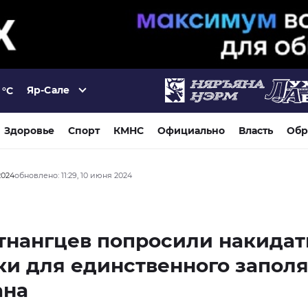
Яр-Сале
°C
Здоровье
Спорт
КМНС
Официально
Власть
Обр
2024
обновлено: 11:29, 10 июня 2024
тнангцев попросили накидат
и для единственного запол
ана