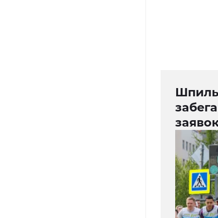
Шпиль
забег
заяво