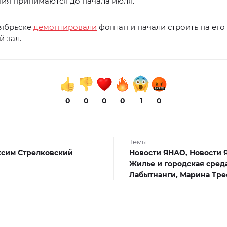
ия принимаются до начала июля.
оябрьске
демонтировали
фонтан и начали строить на его
 зал.
0
0
0
0
1
0
Темы
сим Стрелковский
Новости ЯНАО,
Новости 
Жилье и городская сред
Лабытнанги,
Марина Тре