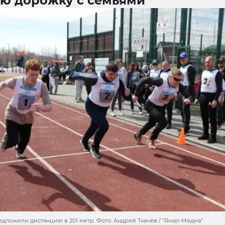
ую дорожку с семьями
едложили дистанцию в 201 метр. Фото: Андрей Ткачёв / "Ямал-Медиа"