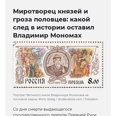
Миротворец князей и
гроза половцев: какой
след в истории оставил
Владимир Мономах
Портрет Великого князя Владимира Мономаха на
почтовой марке. Фото: bissig / shutterstock.com / Fotodom
Со дня смерти выдающегося
государственного деятеля Древней Руси