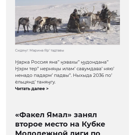
Сидяӈг: Марина Яр’ тадтавы
Ӈарка Россия яна’’ ӈэвахы’’ ӈудондана’’
Ӈэрм тер’’ нерняӈы илам’ савумдава’ няю’
ненадо падарм’ падвы’’. Ныхыда 2036 по’
ёльцянд’ таняӈгу.
Читать далее >
«Факел Ямал» занял
второе место на Кубке
Молодежной лиги по