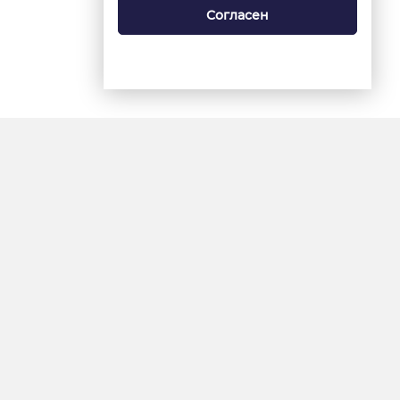
Согласен
18+
«Ямал-Медиа»
Интернет-сайт «Красный
Север»
«Север-Пресс»