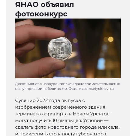
ЯНАО объявил
фотоконкурс
Десять монет с новоуренгойской достопримечательностью
станут призами победителям. Фото: vk.com/artyukhov_da
Сувенир 2022 года выпуска с
изображением современного здания
терминала аэропорта в Новом Уренгое
могут получить 10 ямальцев. Условие —
сделать фото новогоднего города или села,
и прикрепить его к посту губернатора