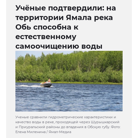
Учёные подтвердили: на
территории Ямала река
Обь способна к
естественному
самоочищению воды
Ученые сравнили гидрометрические характеристики и
качество воды в реке, проходящей через Шурышкарский
и Приуральский районы до впадения в Обскую губу. Фото:
Елена Миленина / Ямал-Медиа