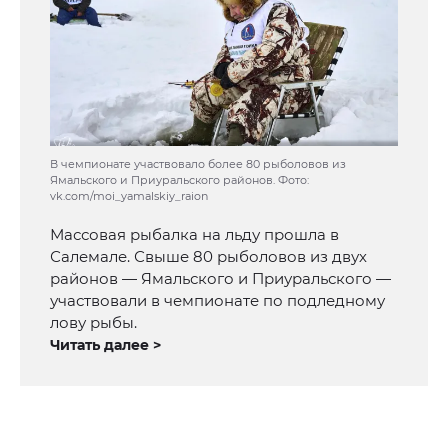
В чемпионате участвовало более 80 рыболовов из
Ямальского и Приуральского районов. Фото:
vk.com/moi_yamalskiy_raion
Массовая рыбалка на льду прошла в
Салемале. Свыше 80 рыболовов из двух
районов — Ямальского и Приуральского —
участвовали в чемпионате по подледному
лову рыбы.
Читать далее >