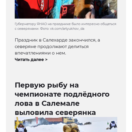
Губернатору ЯНАО на празднике было интересно общаться
с северянами. Фото: vk.com/artyukhov_da
Праздник в Салехарде закончился, а
северяне продолжают делиться
впечатлениями о нем.
Читать далее >
Первую рыбу на
чемпионате подлёдного
лова в Салемале
выловила северянка