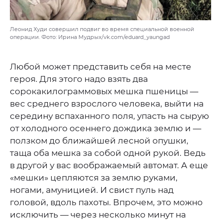
Леонид Худи совершил подвиг во время специальной военной
операции. Фото: Ирина Мудрых/vk.com/eduard_yaungad
Любой может представить себя на месте
героя. Для этого надо взять два
сорокакилограммовых мешка пшеницы —
вес среднего взрослого человека, выйти на
середину вспаханного поля, упасть на сырую
от холодного осеннего дождика землю и —
ползком до ближайшей лесной опушки,
таща оба мешка за собой одной рукой. Ведь
в другой у вас воображаемый автомат. А еще
«мешки» цепляются за землю руками,
ногами, амуницией. И свист пуль над
головой, вдоль пахоты. Впрочем, это можно
исключить — через несколько минут на