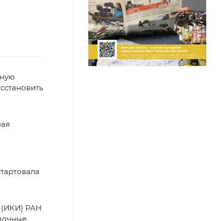
чную
осстановить
ная
стартовала
 (ИКИ) РАН
адочные