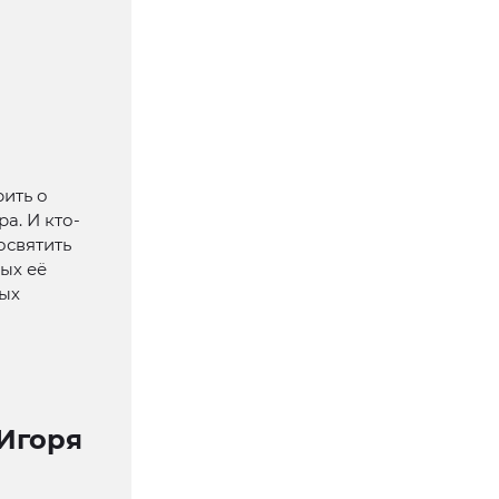
ить о
а. И кто-
освятить
ых её
ных
Игоря