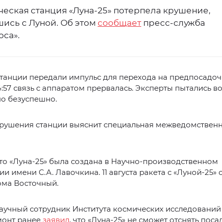
ческая станция «Луна-25» потерпела крушение,
шись с Луной. Об этом
сообщает
пресс-служба
оса».
 станции передали импульс для перехода на предпосадо
14:57 связь с аппаратом прервалась. Эксперты пытались в
но безуспешно.
рушения станции выяснит специальная межведомствен
то «Луна-25» была создана в Научно-производственном
и имени С.А. Лавочкина. 11 августа ракета с «Луной-25» 
ома Восточный.
аучный сотрудник Института космических исследований
монт ранее
заявил
, что «Луна-25» не сможет отснять пос