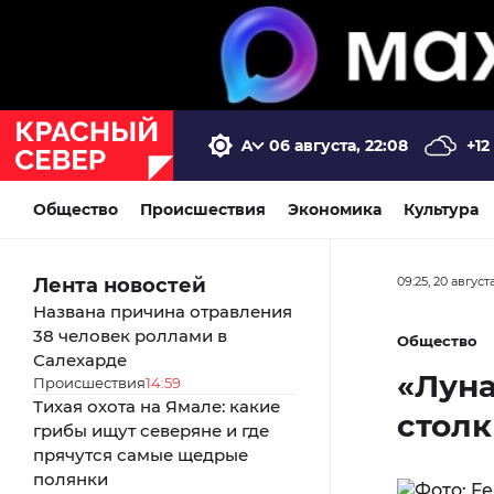
06 августа, 22:08
+12
Общество
Происшествия
Экономика
Культура
Лента новостей
09:25, 20 август
Названа причина отравления
38 человек роллами в
Общество
Салехарде
«Луна
Происшествия
14:59
Тихая охота на Ямале: какие
столк
грибы ищут северяне и где
прячутся самые щедрые
полянки