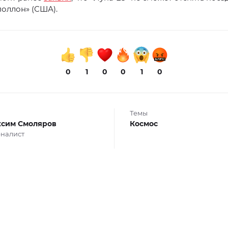
оллон» (США).
0
1
0
0
1
0
Темы
сим Смоляров
Космос
налист