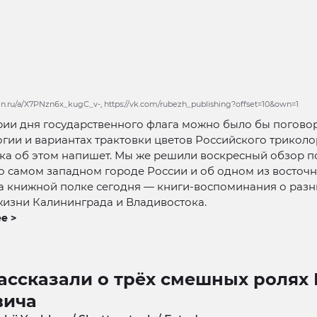
zen.ru/a/X7PNzn6x_kugC_v-, https://vk.com/rubezh_publishing?offset=10&own=1
ии дня государственного флага можно было бы поговор
гии и вариантах трактовки цветов Российского триколор
ка об этом напишет. Мы же решили воскресный обзор п
о самом западном городе России и об одном из восточн
а книжной полке сегодня — книги-воспоминания о раз
жизни Калининграда и Владивостока.
е >
ассказали о трёх смешных ролях 
вича