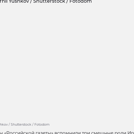
shkov / Shutterstock / Fotodom
ы «Российской газеты» вспомнили три смешные роли Иг