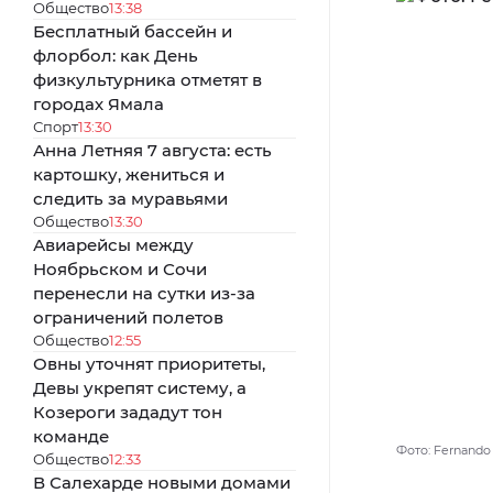
Общество
13:38
Бесплатный бассейн и
флорбол: как День
физкультурника отметят в
городах Ямала
Спорт
13:30
Анна Летняя 7 августа: есть
картошку, жениться и
следить за муравьями
Общество
13:30
Авиарейсы между
Ноябрьском и Сочи
перенесли на сутки из-за
ограничений полетов
Общество
12:55
Овны уточнят приоритеты,
Девы укрепят систему, а
Козероги зададут тон
команде
Фото: Fernando 
Общество
12:33
В Салехарде новыми домами