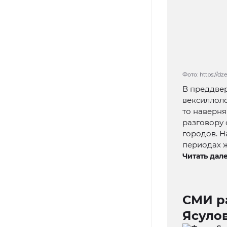
Фото: https://d
В преддвер
вексиллоло
то наверня
разговору 
городов. Н
периодах 
Читать дале
СМИ р
Ясуло