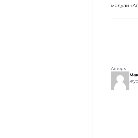
модули «Ап
Авторы
Мак
Жур