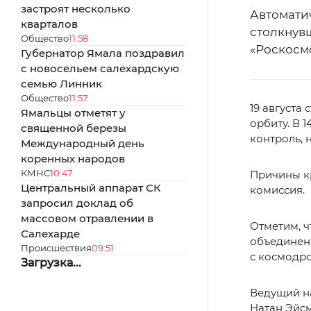
застроят несколько
Автомати
кварталов
столкнув
Общество
11:58
«Роскосм
Губернатор Ямала поздравил
с новосельем салехардскую
семью Линник
Общество
11:57
19 августа
Ямальцы отметят у
орбиту. В 
священной березы
контроль, 
Международный день
коренных народов
КМНС
10:47
Причины к
Центральный аппарат СК
комиссия.
запросил доклад об
массовом отравлении в
Отметим, ч
Салехарде
объединени
Происшествия
09:51
с космодр
Загрузка...
Ведущий н
Натан Эйс