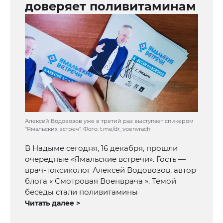
доверяет поливитаминам
Алексей Водовозов уже в третий раз выступает спикером
"Ямальских встреч". Фото: t.me/dr_voenvrach
В Надыме сегодня, 16 декабря, прошли
очередные «Ямальские встречи». Гость —
врач-токсиколог Алексей Водовозов, автор
блога « Смотровая Военврача ». Темой
беседы стали поливитамины
Читать далее >