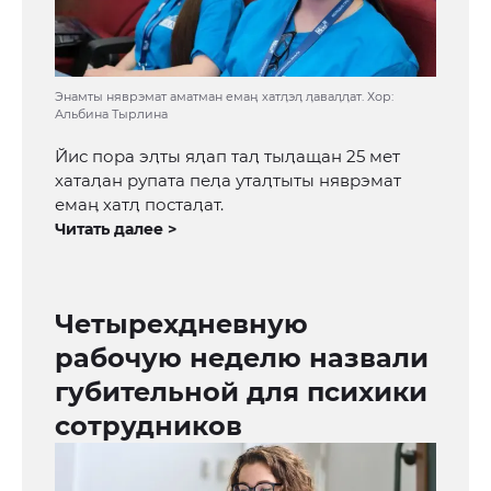
Энамты няврэмат аматман емаӊ хатӆэӆ ӆаваӆӆат. Хор:
Альбина Тырлина
Йис пора эӆты яӆап таӆ тыӆащан 25 мет
хатаӆан рупата пеӆа утаӆтыты няврэмат
емаӊ хатӆ постаӆат.
Читать далее >
Четырехдневную
рабочую неделю назвали
губительной для психики
сотрудников