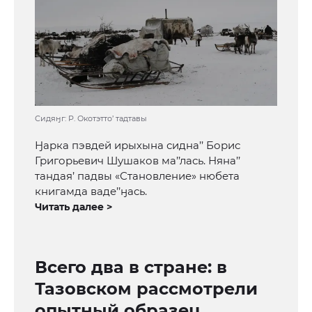
Сидяӈг: Р. Окотэтто’ тадтавы
Ӈарка пэвдей ирыхына сидна’’ Борис
Григорьевич Шушаков ма’’лась. Няна’’
тандая’ падвы «Становление» нюбета
книгамда ваде’’ӈась.
Читать далее >
Всего два в стране: в
Тазовском рассмотрели
опытный образец