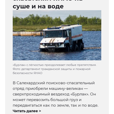
суше и на воде
«Бурлак» с лёгкостью преодолевает любые препятствия.
Фото: департамент гражданской защиты и пожарной
безопасности ЯНАО
В Салехардский поисково-спасательный
отряд приобрели машину-великан —
сверхпроходимый вездеход «Бурлак». Он
может перевозить большой груз и
передвигаться как по земле, так и по воде.
Читать далее >