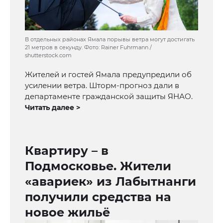
В отдельных районах Ямала порывы ветра могут достигать
21 метров в секунду. Фото: Rainer Fuhrmann /
shutterstock.com
Жителей и гостей Ямала предупредили об
усилении ветра. Шторм-прогноз дали в
департаменте гражданской защиты ЯНАО.
Читать далее >
Квартиру – в
Подмосковье. Жители
«авариек» из Лабытнанги
получили средства на
новое жильё