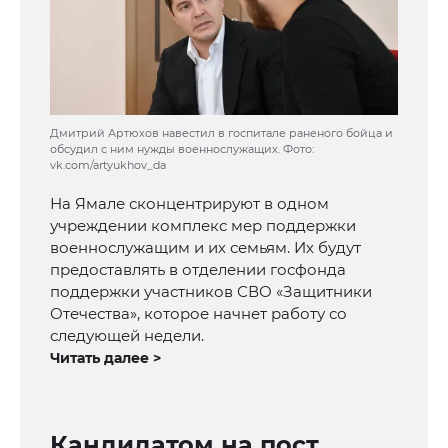
Дмитрий Артюхов навестил в госпитале раненого бойца и
обсудил с ним нужды военнослужащих. Фото:
vk.com/artyukhov_da
На Ямале сконцентрируют в одном
учреждении комплекс мер поддержки
военнослужащим и их семьям. Их будут
предоставлять в отделении госфонда
поддержки участников СВО «Защитники
Отечества», которое начнет работу со
следующей недели.
Читать далее >
Кандидатом на пост