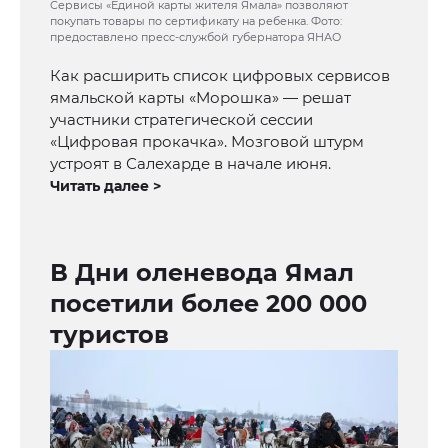
Сервисы «Единой карты жителя Ямала» позволяют
покупать товары по сертификату на ребенка. Фото:
предоставлено пресс-службой губернатора ЯНАО
Как расширить список цифровых сервисов
ямальской карты «Морошка» — решат
участники стратегической сессии
«Цифровая прокачка». Мозговой штурм
устроят в Салехарде в начале июня.
Читать далее >
В Дни оленевода Ямал
посетили более 200 000
туристов