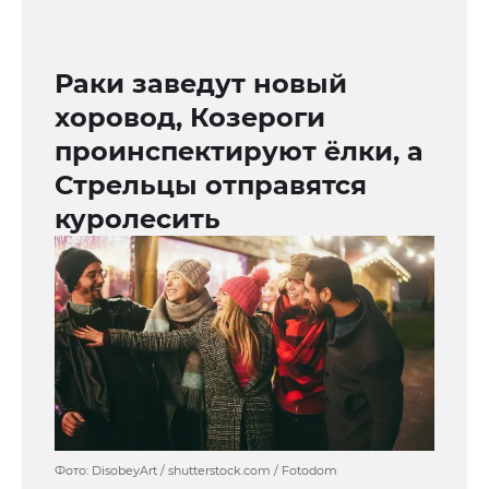
Раки заведут новый
хоровод, Козероги
проинспектируют ёлки, а
Стрельцы отправятся
куролесить
Фото: DisobeyArt / shutterstock.com / Fotodom