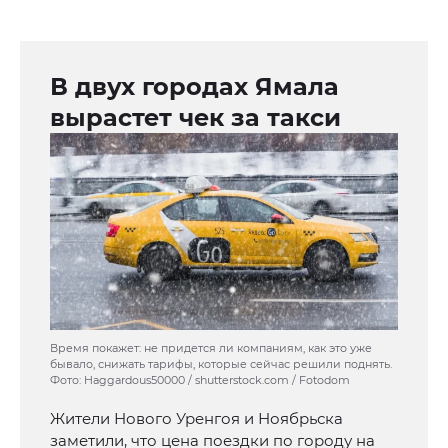
В двух городах Ямала
вырастет чек за такси
Время покажет: не придется ли компаниям, как это уже
бывало, снижать тарифы, которые сейчас решили поднять.
Фото: Haggardous50000 / shutterstock.com / Fotodom
Жители Нового Уренгоя и Ноябрьска
заметили, что цена поездки по городу на