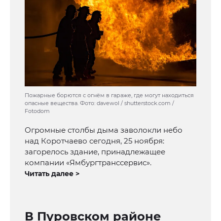
Пожарные борются с огнём в гараже, где могут находиться
опасные вещества. Фото: davewol / shutterstock.com /
Fotodom
Огромные столбы дыма заволокли небо
над Коротчаево сегодня, 25 ноября:
загорелось здание, принадлежащее
компании «Ямбургтранссервис».
Читать далее >
В Пуровском районе