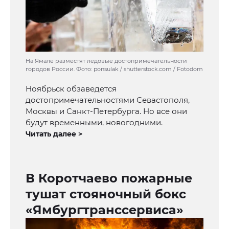
На Ямале разместят ледовые достопримечательности
городов России. Фото: ponsulak / shutterstock.com / Fotodom
Ноябрьск обзаведется
достопримечательностями Севастополя,
Москвы и Санкт-Петербурга. Но все они
будут временными, новогодними.
Читать далее >
В Коротчаево пожарные
тушат стояночный бокс
«Ямбургтранссервиса»