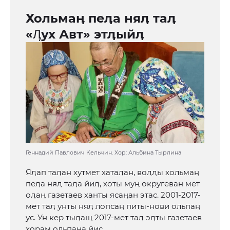
Хольмаӊ пеӆа няӆ таӆ
«Ӆух Авт» этӆыйӆ
Геннадий Павлович Кельчин. Хор: Альбина Тырлина
Яӆап таӆан хутмет хатаӆан, воӆӆы хольмаӊ
пеӆа няӆ таӆа йиӆ, хоты муӊ округеван мет
оӆаӊ газетаев ханты ясаӊан этас. 2001-2017-
мет таӆ унты няӆ лопсаӊ питы-нови ольпаӊ
ус. Ун кер тыӆащ 2017-мет таӆ эӆты газетаев
хорам ольпаӊа йис.