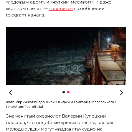
«ледовым адом», и «жутким месивом», и даже
«концом света», —
говорится
в сообщении
telegram-канала.
Фото: скриншот видео Дианы Киджи и Григория Малеванного /
t.me/Atomflot_official
Знаменитый океанолог Валерий Купецкий
пояснял, что подобные «реки» опасны, так как
молодые льды могут «выдавить» судно на