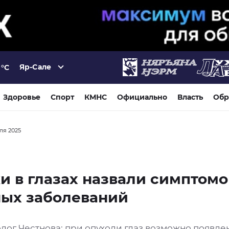
Яр-Сале
°C
Здоровье
Спорт
КМНС
Официально
Власть
Обр
ля 2025
 в глазах назвали симптом
ных заболеваний
лог Честнова: при опухоли глаз возможно появле