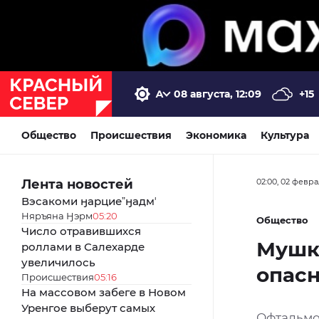
08 августа, 12:09
+15
Общество
Происшествия
Экономика
Культура
Лента новостей
02:00, 02 февра
Вэсакоми ӈарциеˮӈадмʼ
Няръяна Ӈэрм
05:20
Общество
Число отравившихся
Мушки
роллами в Салехарде
увеличилось
опас
Происшествия
05:16
На массовом забеге в Новом
Уренгое выберут самых
Офтальмо