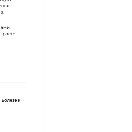
и как
а.
зами
зрасте.
,
Болезни