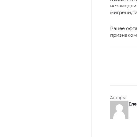
незамедлит
мигрени, т
Ранее офт
признаком 
Авторы
Еле