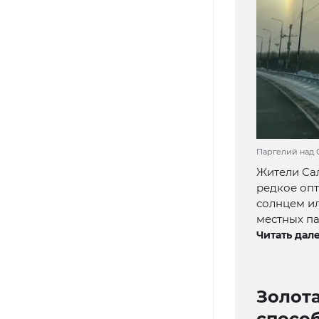
Паргелий над 
Жители Сал
редкое оп
солнцем ил
местных па
Читать дале
Золот
спосо