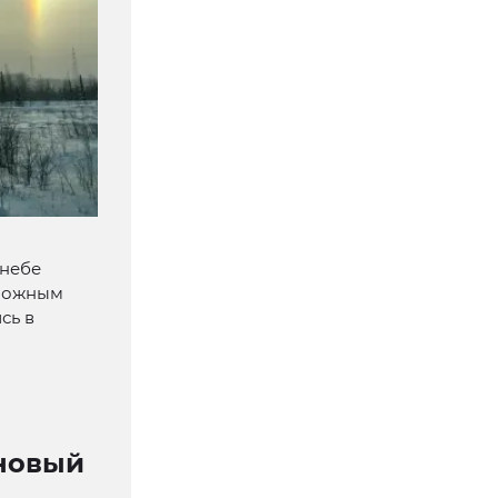
 небе
 ложным
сь в
новый