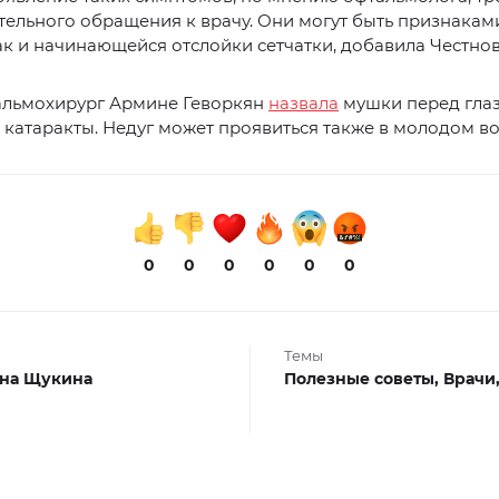
ельного обращения к врачу. Они могут быть признакам
ак и начинающейся отслойки сетчатки, добавила Честнов
альмохирург Армине Геворкян
назвала
мушки перед гла
катаракты. Недуг может проявиться также в молодом во
0
0
0
0
0
0
Темы
на Щукина
Полезные советы,
Врачи