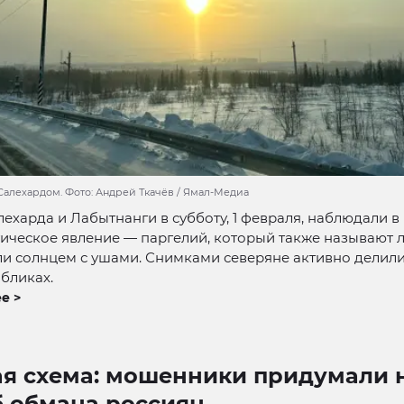
Салехардом. Фото: Андрей Ткачёв / Ямал-Медиа
ехарда и Лабытнанги в субботу, 1 февраля, наблюдали в
тическое явление — паргелий, который также называют
и солнцем с ушами. Снимками северяне активно делили
бликах.
е >
ая схема: мошенники придумали 
б обмана россиян