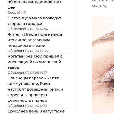
обаятельных единорогов и
мушек
фей
Спорт
04:51
В столице Ямала возведут
«город в городе»
Общество
07.08.26 14:54
Жители Ямала признались,
что считают главным
подарком в жизни
Общество
07.08.26 14:34
Рогатый ревизор пришел с
инспекцией на ямальский
завод
Общество
07.08.26 14:17
Близнецы переосмыслят
коммуникации, Раки
настроят домашний ритм, а
Стрельцы проверят
реальность планов
Общество
07.08.26 12:33
Ермолаев день 8 августа: не