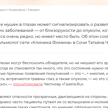
avkin / Shutterstock / Fotodom
е мушек в глазах может сигнализировать о разви
х заболеваний — от близорукости до опухоли, ко
ся очень редко, но имеет место быть. Об этом со
льмолог сети «Клиника Фомина» в Сочи Татьяна Ч
лазах могут беспокоить обладателя, но не мешают его з
гда их становится так много, что это состояние нужно ле
тые причины появления помутнений — это <…> миопия, 
ть, встречаются травмы глаз, а также опухоли, — но это 
дко», —
процитировала
Честнову «Газета.Ru».
вляют опасности прозрачные, двигающиеся из стороны 
днако часто пациенты путают их со вспышками и молни
оявление таких симптомов, по мнению офтальмолога, тр