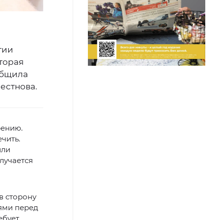
тии
торая
общила
естнова.
рению.
чить.
или
случается
в сторону
ями перед
ебует