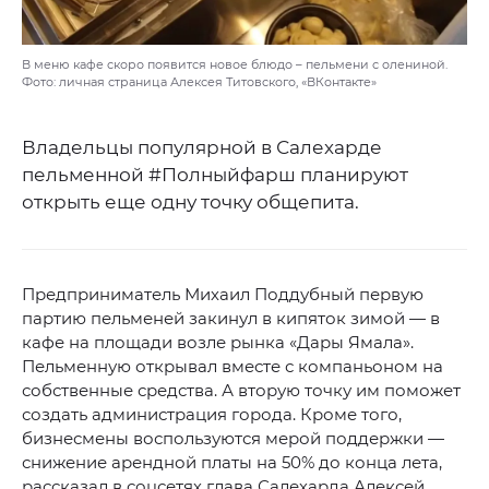
В меню кафе скоро появится новое блюдо – пельмени с олениной.
Фото: личная страница Алексея Титовского, «ВКонтакте»
Владельцы популярной в Салехарде
пельменной #Полныйфарш планируют
открыть еще одну точку общепита.
Предприниматель Михаил Поддубный первую
партию пельменей закинул в кипяток зимой — в
кафе на площади возле рынка «Дары Ямала».
Пельменную открывал вместе с компаньоном на
собственные средства. А вторую точку им поможет
создать администрация города. Кроме того,
бизнесмены воспользуются мерой поддержки —
снижение арендной платы на 50% до конца лета,
рассказал в соцсетях глава Салехарда Алексей