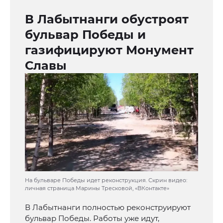
В Лабытнанги обустроят
бульвар Победы и
газифицируют Монумент
Славы
На бульваре Победы идет реконструкция. Скрин видео:
личная страница Марины Тресковой, «ВКонтакте»
В Лабытнанги полностью реконструируют
бульвар Победы. Работы уже идут,