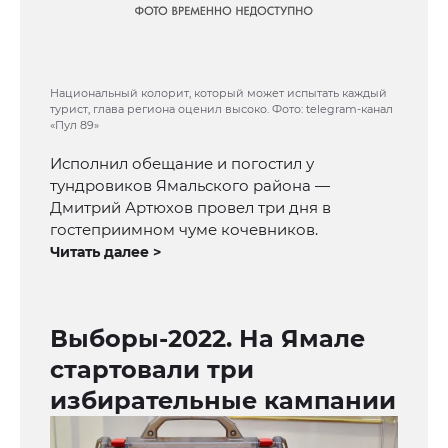
Национальный колорит, который может испытать каждый
турист, глава региона оценил высоко. Фото: telegram-канал
«Пул 89»
Исполнил обещание и погостил у
тундровиков Ямальского района —
Дмитрий Артюхов провел три дня в
гостеприимном чуме кочевников.
Читать далее >
Выборы-2022. На Ямале
стартовали три
избирательные кампании