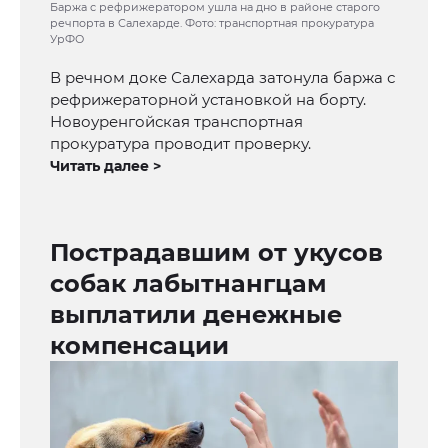
Баржа с рефрижератором ушла на дно в районе старого
речпорта в Салехарде. Фото: транспортная прокуратура
УрФО
В речном доке Салехарда затонула баржа с
рефрижераторной установкой на борту.
Новоуренгойская транспортная
прокуратура проводит проверку.
Читать далее >
Пострадавшим от укусов
собак лабытнангцам
выплатили денежные
компенсации