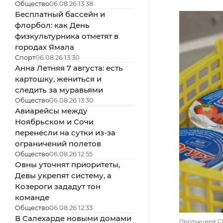
Общество
06.08.26 13:38
Бесплатный бассейн и
флорбол: как День
физкультурника отметят в
городах Ямала
Спорт
06.08.26 13:30
Анна Летняя 7 августа: есть
картошку, жениться и
следить за муравьями
Общество
06.08.26 13:30
Авиарейсы между
Ноябрьском и Сочи
перенесли на сутки из-за
ограничений полетов
Общество
06.08.26 12:55
Овны уточнят приоритеты,
Девы укрепят систему, а
Козероги зададут тон
команде
Общество
06.08.26 12:33
В Салехарде новыми домами
Продукцией СХ