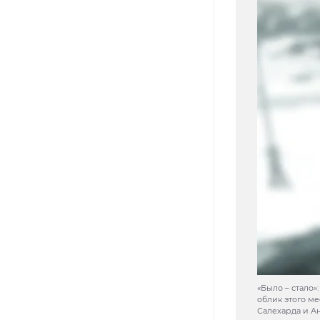
«Было – стало»
облик этого ме
Салехарда и А