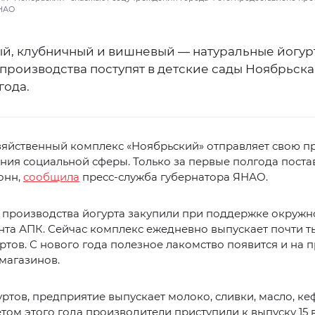
ЯНАО
й, клубничный и вишневый — натуральные йогур
производства поступят в детские сады Ноябрьска
года.
зяйственный комплекс «Ноябрьский» отправляет свою п
ния социальной сферы. Только за первые полгода поста
тонн,
сообщила
пресс-служба губернатора ЯНАО.
 производства йогурта закупили при поддержке окружн
та АПК. Сейчас комплекс ежедневно выпускает почти т
ртов. С нового года полезное лакомство появится и на 
магазинов.
ртов, предприятие выпускает молоко, сливки, масло, ке
летом этого года производители приступили к выпуску 15