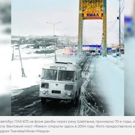
: автобус ПАЗ-672 на фоне дамбы через реку Шайтанка, примерно 70-е годы,
ста. Вантовый мост «Факел» открыли здесь в 2004 году. Фото предоставлено 
ндрея Ткачёва/«Ямал-Медиа»