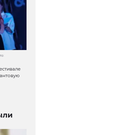
то:
естивале
рантовую
ыли