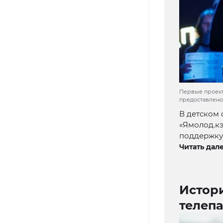
Первые проект
предоставлено
В детском 
«Ямолод.к
поддержку
Читать дале
Истор
телеп