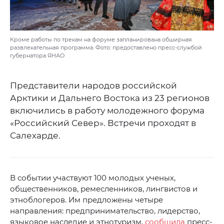
Кроме работы по трекам на форуме запланирована обширная
развлекательная программа. Фото: предоставлено пресс-службой
губернатора ЯНАО
Представители народов российской
Арктики и Дальнего Востока из 23 регионов
включились в работу молодежного форума
«Российский Север». Встречи проходят в
Салехарде.
В событии участвуют 100 молодых ученых,
общественников, ремесленников, лингвистов и
этноблогеров. Им предложены четыре
направления: предпринимательство, лидерство,
языковое наследие и этнотуризм,
сообщила
пресс-