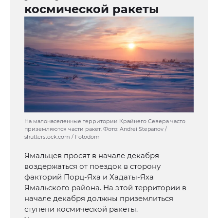
космической ракеты
На малонаселенные территории Крайнего Севера часто
приземляются части ракет. Фото: Andrei Stepanov /
shutterstock.com / Fotodom
Ямальцев просят в начале декабря
воздержаться от поездок в сторону
факторий Порц-Яха и Хадаты-Яха
Ямальского района. На этой территории в
начале декабря должны приземлиться
ступени космической ракеты.