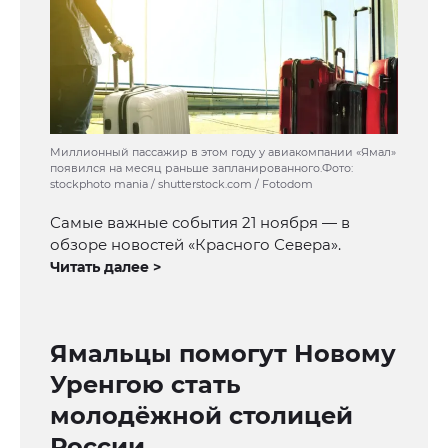
Миллионный пассажир в этом году у авиакомпании «Ямал»
появился на месяц раньше запланированного.Фото:
stockphoto mania / shutterstock.com / Fotodom
Самые важные события 21 ноября — в
обзоре новостей «Красного Севера».
Читать далее >
Ямальцы помогут Новому
Уренгою стать
молодёжной столицей
России