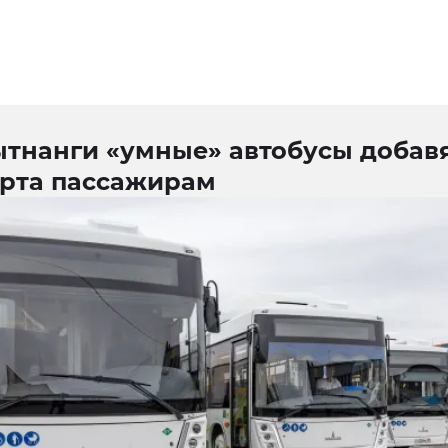
ытнанги «умные» автобусы добав
рта пассажирам