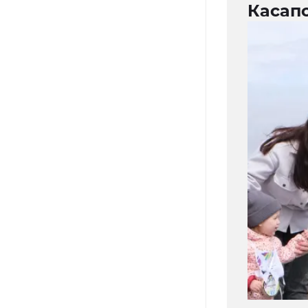
Касап