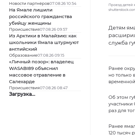
Новости партнёров
07.08.26 10:54
Проезд детей я
На Ямале лишили
shutterstock.c
российского гражданства
убийцу женщины
Детям ям
Происшествия
07.08.26 09:57
расширил
Из Арктики в Малайзию: как
школьники Ямала штурмуют
служба г
английский
Образование
07.08.26 09:15
«Личный позор»: владелец
WASABI89 объяснил
Ранее окру
массовое отравление в
но только 
Салехарде
временной 
Происшествия
07.08.26 08:47
Загрузка...
Об этом г
участники 
раз для то
Ранее яма
120 тысяч 