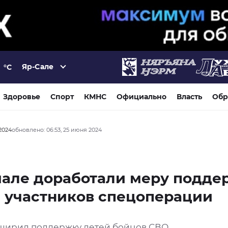
Яр-Сале
°C
Здоровье
Спорт
КМНС
Официально
Власть
Обр
2024
обновлено: 06:53, 25 июня 2024
мале доработали меру подде
 участников спецоперации
ширил поддержку детей бойцов СВО