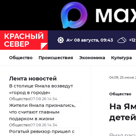
08 августа, 09:43
+12
Общество
Происшествия
Экономика
Культура
Лента новостей
04:09, 25 июня 
В столице Ямала возведут
«город в городе»
Общество
Общество
07.08.26 14:54
На Я
Жители Ямала признались,
что считают главным
детей
подарком в жизни
Общество
07.08.26 14:34
Рогатый ревизор пришел с
Ямал рас