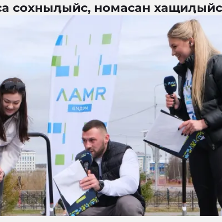
са сохныӆыйс, номасан хащиӆый