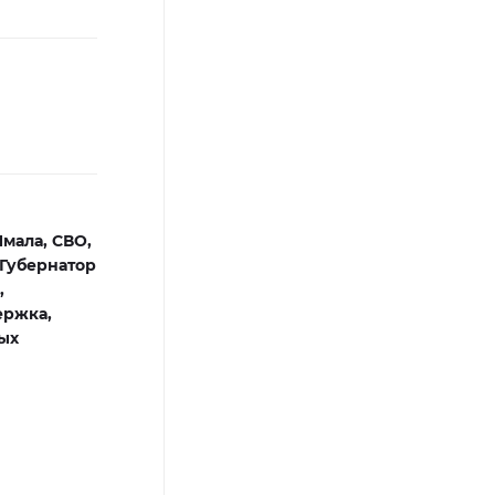
Ямала,
СВО,
Губернатор
,
ержка,
ых