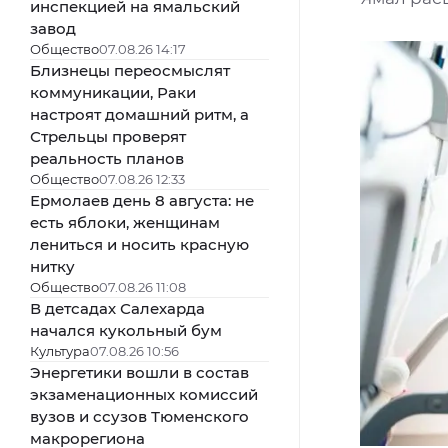
инспекцией на ямальский
завод
Общество
07.08.26 14:17
Близнецы переосмыслят
коммуникации, Раки
настроят домашний ритм, а
Стрельцы проверят
реальность планов
Общество
07.08.26 12:33
Ермолаев день 8 августа: не
есть яблоки, женщинам
лениться и носить красную
нитку
Общество
07.08.26 11:08
В детсадах Салехарда
начался кукольный бум
Культура
07.08.26 10:56
Энергетики вошли в состав
экзаменационных комиссий
вузов и ссузов Тюменского
макрорегиона