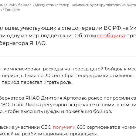
мальских бойцов к месту отдыха теперь компенсируют круглогодично. Фото:
om / Fotodom
альцев, участвующих в спецоперации ВС РФ на У
и одну из мер поддержки. Об этом
сообщила
пре
убернатора ЯНАО.
г компенсировал расходы на проезд детей бойцов к мес
в период с 1 мая по 30 сентября. Теперь рамки отменены,
период перестал играть роль.
убернатора ЯНАО Дмитрия Артюхова ранее попросили с
СВО. Глава Ямала регулярно встречается с ними, в том ч
го, чтобы выяснить нужды и пожелания бойцов.
льские участники СВО
получили
600 сертификатов номи
рублей на реабилитационные процедуры.