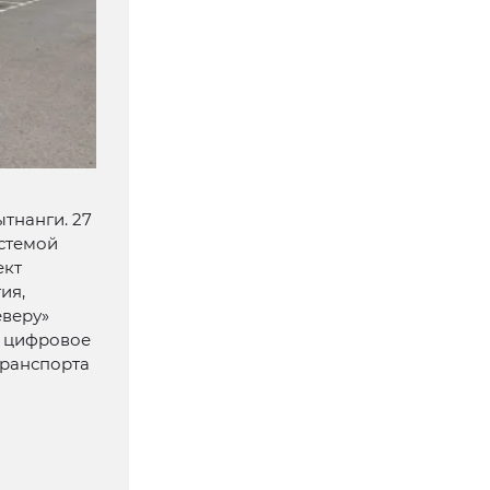
тнанги. 27
истемой
ект
ия,
еверу»
е цифровое
транспорта