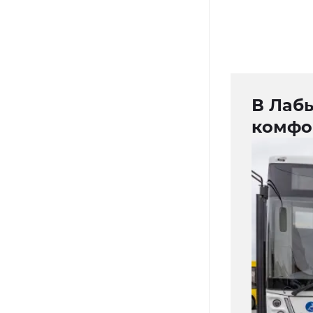
В Лаб
комфо