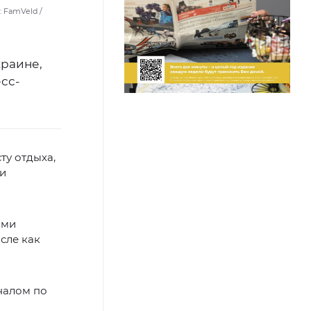
 FamVeld /
краине,
сс-
ту отдыха,
 и
ами
исле как
налом по