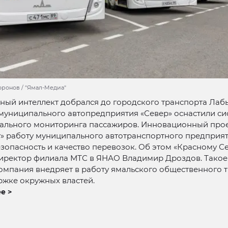
оронов / "Ямал-Медиа"
ный интеллект добрался до городского транспорта Лабы
муниципального автопредприятия «Север» оснастили с
уального мониторинга пассажиров. Инновационный про
» работу муниципального автотранспортного предприят
зопасность и качество перевозок. Об этом «Красному С
иректор филиала МТС в ЯНАО Владимир Дроздов. Тако
омпания внедряет в работу ямальского общественного 
ржке окружных властей.
е >