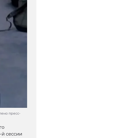
лено пресс-
го
-й сессии