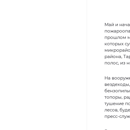
Май и нача
пожароопас
прошлом ми
которых су
микрорайо
района, Та
полос, из 
На вооруже
вездеходы,
бензопилы,
топоры, ра
тушение по
лесов, буд
пресс-служ