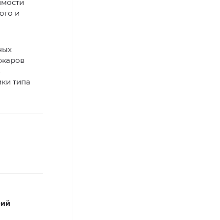
имости
ого и
ных
ожаров
в
ики типа
рий