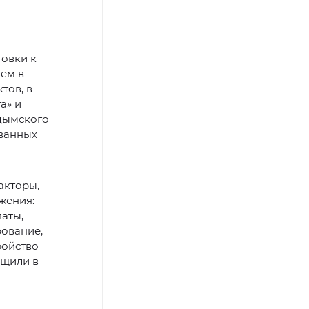
товки к
чем в
тов, в
а» и
дымского
ованных
акторы,
жения:
аты,
рование,
ройство
бщили в