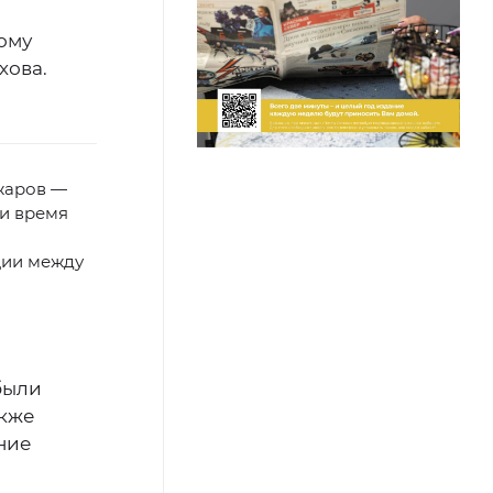
ому
хова.
жаров —
ли время
ции между
были
акже
ние