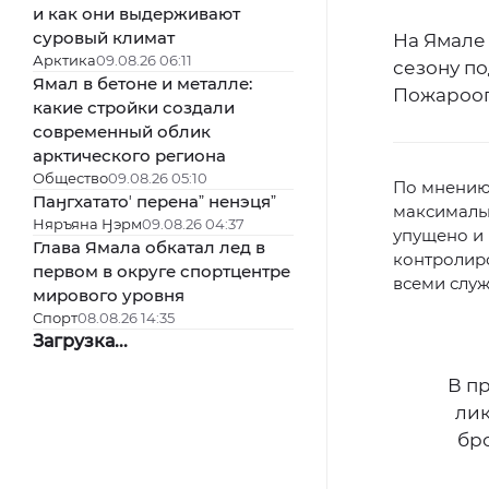
и как они выдерживают
суровый климат
На Ямале
Арктика
09.08.26 06:11
сезону п
Ямал в бетоне и металле:
Пожароопа
какие стройки создали
современный облик
арктического региона
Общество
09.08.26 05:10
По мнению
Паӈгхататоʼ перенаˮ ненэцяˮ
максимальн
Няръяна Ӈэрм
09.08.26 04:37
упущено и 
Глава Ямала обкатал лед в
контролир
первом в округе спортцентре
всеми слу
мирового уровня
Спорт
08.08.26 14:35
Загрузка...
В п
лик
бр