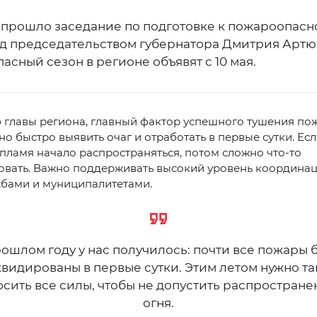
 прошло заседание по подготовке к пожароопасн
од председательством губернатора Дмитрия Артю
сный сезон в регионе объявят с 10 мая.
 главы региона, главный фактор успешного тушения по
о быстро выявить очаг и отработать в первые сутки. Ес
пламя начало распространяться, потом сложно что-то
овать. Важно поддерживать высокий уровень координа
жбами и муниципалитетами.
рошлом году у нас получилось: почти все пожары 
видированы в первые сутки. Этим летом нужно т
осить все силы, чтобы не допустить распростране
огня.