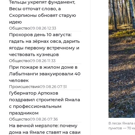
Тельцы укрепят фундамент,
Весы отточат слово, а
Скорпионы обновят старую
идею
Общество
09.08.26 12:33
Прохоров день 10 августа:
гадать на зёрнах овса, дарить
ягоды первому встречному и
чествовать кузнецов
Общество
09.08.26 11:33
При пожаре в жилом доме в
Лабытнанги эвакуировали 40
человек
Происшествия
09.08.26 07:51
Губернатор Артюхов
поздравил строителей Ямала
с профессиональным
праздником
Общество
09.08.26 07:36
В лесах Ямала
На вечной мерзлоте: почему
пунктов — 70 к
дома на Ямале ставят на сваи