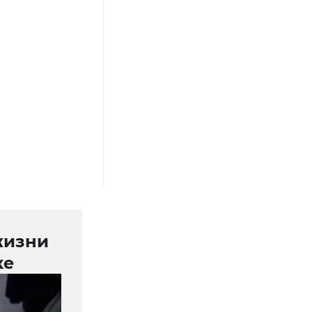
жизни
ке