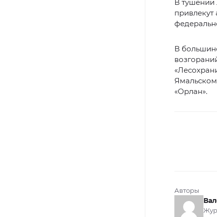
В тушении 
привлекут
федеральн
В большин
возгорани
«Лесохран
Ямальском 
«Орлан».
Авторы
Вал
Жур