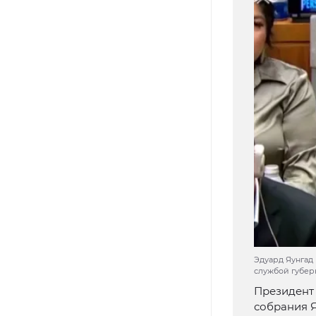
Эдуард Яунгад 
службой губер
Президент 
собрания Я