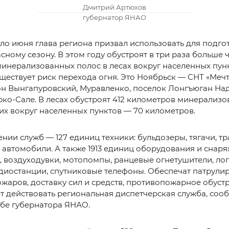
Дмитрий Артюхов
губернатор ЯНАО
ло июня глава региона призвал использовать для подго
ному сезону. В этом году обустроят в три раза больше 
нерализованных полос в лесах вокруг населенных пунк
ществует риск перехода огня. Это Ноябрьск — СНТ «Мечт
н Вынгапуровский, Муравленко, поселок Лонгъюган На
рко-Сале. В лесах обустроят 412 километров минерализ
них вокруг населенных пунктов — 70 километров.
нии служб — 127 единиц техники: бульдозеры, тягачи, тр
 автомобили. А также 1913 единиц оборудования и снаря
 воздуходувки, мотопомпы, ранцевые огнетушители, лоп
диостанции, спутниковые телефоны. Обеспечат патрули
жаров, доставку сил и средств, противопожарное обуст
ет действовать региональная диспетчерская служба, соо
бе губернатора ЯНАО.