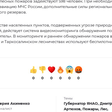
лесных пожаров задействуют 598 человек. При необход
 авиацию МЧС России, дополнительные силы региональн
ого резервов.
стве населенных пунктов, подверженных угрозе природ
й, действует система видеомониторинга обнаружения п
итель». В мониторинге и раннем обнаружении пожаров 
и Таркосалинском лесничествах используют беспилотн
0
0
0
0
0
0
Темы
ерия Акименко
Губернатор ЯНАО,
Дмит
налист
Артюхов,
Пожары,
Лес,