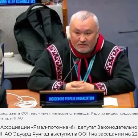
рассказал в ООН, как живут ямальские оленеводы. Кадр из видео: предостав
натора ЯНАО
Ассоциации «Ямал-потомкам!», депутат Законодательно
НАО Эдуард Яунгад выступил в ООН на заседании на 22