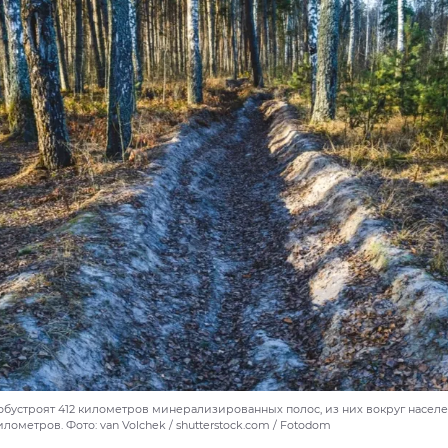
 обустроят 412 километров минерализированных полос, из них вокруг насел
илометров. Фото: van Volchek / shutterstock.com / Fotodom