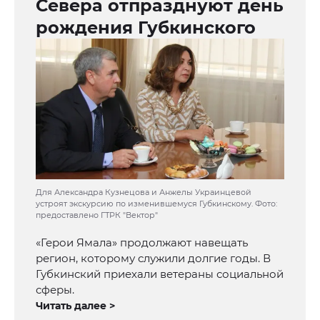
Севера отпразднуют день
рождения Губкинского
Для Александра Кузнецова и Анжелы Украинцевой
устроят экскурсию по изменившемуся Губкинскому. Фото:
предоставлено ГТРК "Вектор"
«Герои Ямала» продолжают навещать
регион, которому служили долгие годы. В
Губкинский приехали ветераны социальной
сферы.
Читать далее >