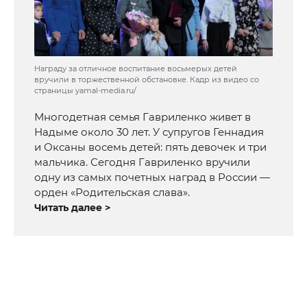
Награду за отличное воспитание восьмерых детей
вручили в торжественной обстановке. Кадр из видео со
страницы yamal-media.ru/
Многодетная семья Гавриленко живет в
Надыме около 30 лет. У супругов Геннадия
и Оксаны восемь детей: пять девочек и три
мальчика. Сегодня Гавриленко вручили
одну из самых почетных наград в России —
орден «Родительская слава».
Читать далее >