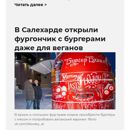
Читать далее >
В Салехарде открыли
фургончик с бургерами
даже для веганов
В ярком и стильном фуд-траке можно приобрести бургеры
с мясом и попробовать веганский вариант. Фото:
vk.com/titovsky_al