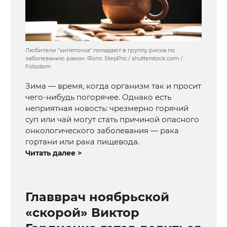
Любители "кипяточка" попадают в группу риска по
заболеванию раком. Фото: StepPro / shutterstock.com /
Fotodom
Зима — время, когда организм так и просит
чего-нибудь погорячее. Однако есть
неприятная новость: чрезмерно горячий
суп или чай могут стать причиной опасного
онкологического заболевания — рака
гортани или рака пищевода.
Читать далее >
Главврач ноябрьской
«скорой» Виктор