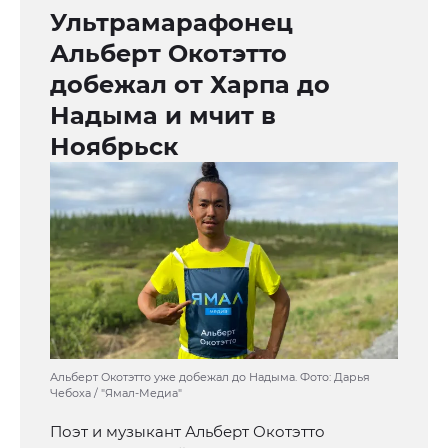
Ультрамарафонец
Альберт Окотэтто
добежал от Харпа до
Надыма и мчит в
Ноябрьск
Альберт Окотэтто уже добежал до Надыма. Фото: Дарья
Чебоха / "Ямал-Медиа"
Поэт и музыкант Альберт Окотэтто