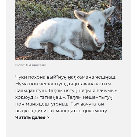
Фото: Л.Айваседо
Чуки похона вый”нуӈ ӈаԓкамана чешӈаш.
Нума пон чешаштуш, дяԓитахана катым
каамԓаштуш. Таԓям нятуӈ неԓьня вачумы»
ходюуди» тэтнаӈаш». Таԓям неша» тытуӈ
пон маныдештутоньш. Ты» вачутатан
выӈкна диԓина» мансдятоӈ ӈокамшту.
Читать далее >