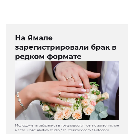
На Ямале
зарегистрировали брак в
редком формате
Молодожены забрались в труднодоступное, но живописное
место. Фото: Akatiev studio / shutterstock.com / Fotodom