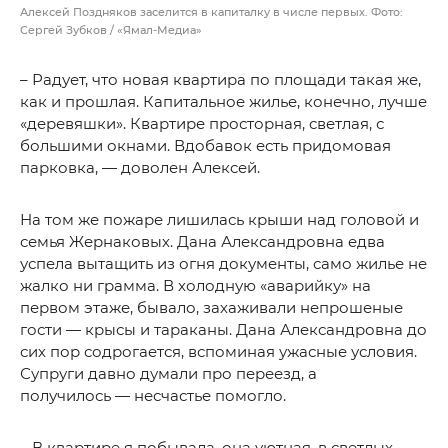
Алексей Поздняков заселится в капиталку в числе первых. Фото:
Сергей Зубков / «Ямал-Медиа»
– Радует, что новая квартира по площади такая же,
как и прошлая. Капитальное жилье, конечно, лучше
«деревяшки». Квартире просторная, светлая, с
большими окнами. Вдобавок есть придомовая
парковка, — доволен Алексей.
На том же пожаре лишилась крыши над головой и
семья Жернаковых. Дана Александровна едва
успела вытащить из огня документы, само жилье не
жалко ни грамма. В холодную «аварийку» на
первом этаже, бывало, захаживали непрошеные
гости — крысы и тараканы. Дана Александровна до
сих пор содрогается, вспоминая ужасные условия.
Супруги давно думали про переезд, а
получилось — несчастье помогло.
– В квартире я побывала, она уютная, в светлых