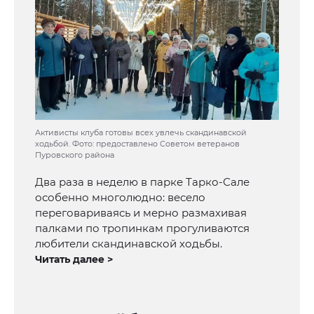
Активисты клуба готовы всех увлечь скандинавской
ходьбой. Фото: предоставлено Советом ветеранов
Пуровского района
Два раза в неделю в парке Тарко-Сале
особенно многолюдно: весело
переговариваясь и мерно размахивая
палками по тропинкам прогуливаются
любители скандинавской ходьбы.
Читать далее >