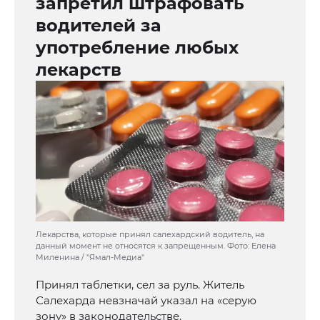
запретил штрафовать
водителей за
употребление любых
лекарств
Лекарства, которые принял салехардский водитель, на
данный момент не относятся к запрещенным. Фото: Елена
Миленина / "Ямал-Медиа"
Принял таблетки, сел за руль. Житель
Салехарда невзначай указал на «серую
зону» в законодательстве.