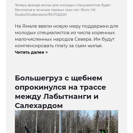
Теперь аренда жилья для молодых специалистов будет
бесплатна в течение первых трех лет. Фото: VK
Studio/Shutterstock/ФОТОДОМ
На Ямале ввели новую меру поддержки для
молодых специалистов из числа коренных
малочисленных народов Севера. Им будут
компенсировать плату за съем жилья.
Читать далее >
Большегруз с щебнем
опрокинулся на трассе
между Лабытнанги и
Салехардом