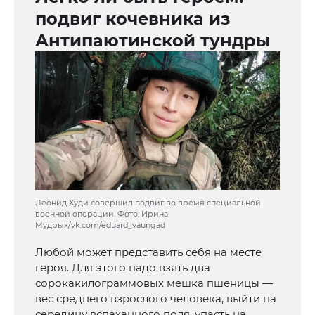
подвиг кочевника из
Антипаютинской тундры
Леонид Худи совершил подвиг во время специальной
военной операции. Фото: Ирина
Мудрых/vk.com/eduard_yaungad
Любой может представить себя на месте
героя. Для этого надо взять два
сорокакилограммовых мешка пшеницы —
вес среднего взрослого человека, выйти на
середину вспаханного поля, упасть на