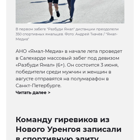
В первом забеге "Разбуди Ямал" дистанции преодолели
350 спортивных ямальцев. Фото: Андрей Ткачёв / "Ямал-
Медиа"
АНО «Ямал-Медиа» в начале лета проведет
в Салехарде массовый забег под девизом
«Разбуди Ямал» (6+). Он состоится 3 июня,
победители среди мужчин и женщин в
августе отправятся на полумарафон в
Санкт-Петербурге.
Читать далее >
Команду гиревиков из
Нового Уренгоя записали
в спортивную элиту