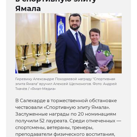
Ямала
Гиревику Александре Походяевой награду "Спортивная
элита Ямала" вручил Алексей Щелконогов. Фото: Андрей
Ткачёв / «Ямал-Медиа»
В Салехарде в торжественной обстановке
чествовали «Спортивную элиту Ямала».
Заслуженные награды по 20 номинациям
получили 52 лауреата. Среди отмеченных —
спортсмены, ветераны, тренеры,
преподаватели физического воспитания,