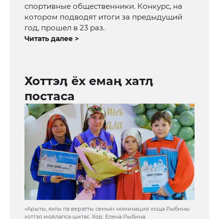
спортивные общественники. Конкурс, на
котором подводят итоги за предыдущий
год, прошел в 23 раз.
Читать далее >
Хоттэӆ ёх емаң хатӆ
постаса
«Арыты, якты па вератты семья» номинация хоща Рыбины
хоттэӆ мойӆапса шитас. Хор: Елена Рыбина.