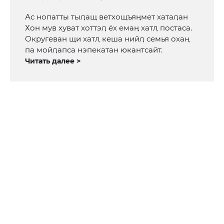
Ас нопатты тыӆащ ветхощъяңмет хатаӆан
Хон мув хуват хоттэӆ ёх емаң хатӆ постаса.
Округеван щи хатӆ кеша нийӆ семья охаң
па мойӆапса нэпекатан юкантсайт.
Читать далее >