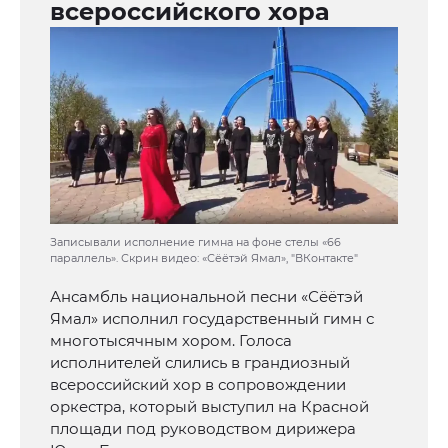
всероссийского хора
Записывали исполнение гимна на фоне стелы «66
параллель». Скрин видео: «Сёётэй Ямал», "ВКонтакте"
Ансамбль национальной песни «Сёётэй
Ямал» исполнил государственный гимн с
многотысячным хором. Голоса
исполнителей слились в грандиозный
всероссийский хор в сопровождении
оркестра, который выступил на Красной
площади под руководством дирижера