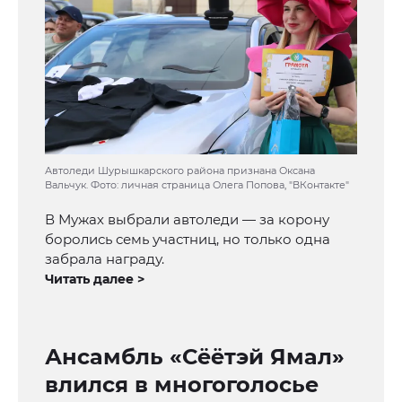
Автоледи Шурышкарского района признана Оксана
Вальчук. Фото: личная страница Олега Попова, "ВКонтакте"
В Мужах выбрали автоледи — за корону
боролись семь участниц, но только одна
забрала награду.
Читать далее >
Ансамбль «Сёётэй Ямал»
влился в многоголосье