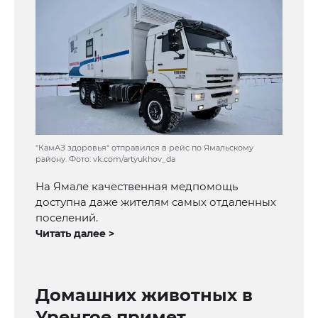
"КамАЗ здоровья" отправился в рейс по Ямальскому
району. Фото: vk.com/artyukhov_da
На Ямале качественная медпомощь
доступна даже жителям самых отдаленных
поселений.
Читать далее >
Домашних животных в
Уренгое примет