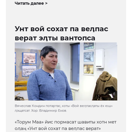
Читать далее >
Унт вой сохат па веӆпас
верат эӆты вантопса
Вячеслав Кондин потартас, хоты «Вой веӆпасӆаты ёх юш»
ӆэщатсат. Хор: Владимир Енов.
«Торум Маа» йис пормасат шавиты хотн мет
оӆаң «Унт вой сохат па веӆпас верат»