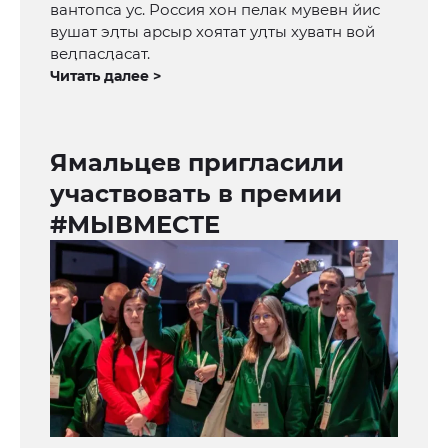
вантопса ус. Россия хон пелак мувевн йис
вушат эӆты арсыр хоятат уӆты хуватн вой
веӆпасӆасат.
Читать далее >
Ямальцев пригласили
участвовать в премии
#МЫВМЕСТЕ