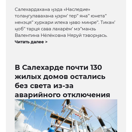
Салехардахана ӈэда «Наследие»
толаӈгулавахана ӈэрм’ тер’’ яна’’ юнета’’
ненэця’’ хуркари илека ӈаво минре’’. Тикан’
ӈоб’’ тарця сава лахарём’ мэ’’манзь
Валентина Нёлёковна Няруй тэворӈась.
Читать далее >
В Салехарде почти 130
жилых домов остались
без света из-за
аварийного отключения