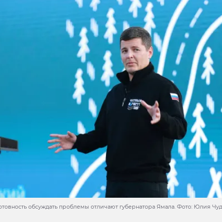
отовность обсуждать проблемы отличают губернатора Ямала. Фото: Юлия Чуд