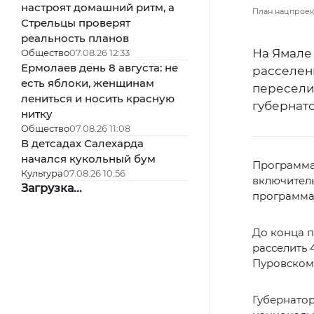
настроят домашний ритм, а
План нацпроек
Стрельцы проверят
реальность планов
На Ямале
Общество
07.08.26 12:33
Ермолаев день 8 августа: не
расселен
есть яблоки, женщинам
переселит
лениться и носить красную
губернат
нитку
Общество
07.08.26 11:08
В детсадах Салехарда
начался кукольный бум
Программа 
Культура
07.08.26 10:56
включитель
Загрузка...
программам
До конца 
расселить 
Пуровском 
Губернато