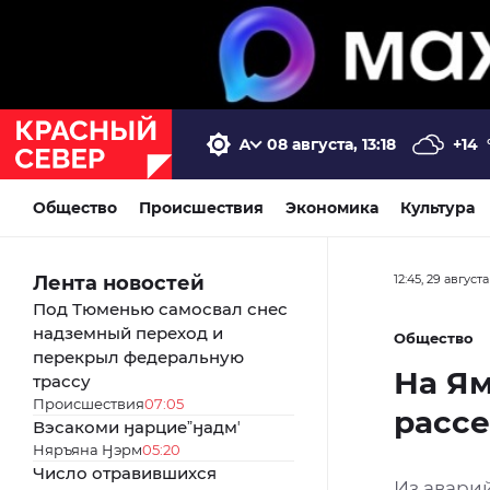
08 августа, 13:18
+14
Общество
Происшествия
Экономика
Культура
Лента новостей
12:45, 29 август
Под Тюменью самосвал снес
надземный переход и
Общество
перекрыл федеральную
На Ям
трассу
Происшествия
07:05
рассе
Вэсакоми ӈарциеˮӈадмʼ
Няръяна Ӈэрм
05:20
Число отравившихся
Из авари