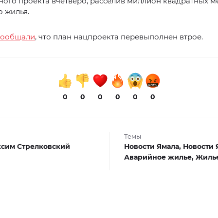
ого проекта вчетверо, расселив миллион квадратных м
 жилья.
сообщали
, что план нацпроекта перевыполнен втрое.
0
0
0
0
0
0
Темы
сим Стрелковский
Новости Ямала,
Новости 
Аварийное жилье,
Жиль