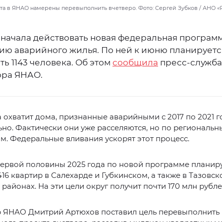
та в ЯНАО намерены перевыполнить вчетверо. Фото: Сергей Зубков / АНО 
 начала действовать новая федеральная програм
ию аварийного жилья. По ней к июню планируетс
ь 1143 человека. Об этом
сообщила
пресс-служба
ора ЯНАО.
охватит дома, признанные аварийными с 2017 по 2021 
но. Фактически они уже расселяются, но по региональ
. Федеральные вливания ускорят этот процесс.
первой половины 2025 года по новой программе планир
416 квартир в Салехарде и Губкинском, а также в Тазовск
районах. На эти цели округ получит почти 170 млн рубле
р ЯНАО Дмитрий Артюхов поставил цель перевыполнить