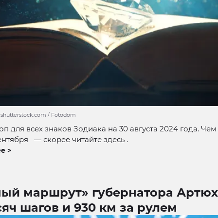
 shutterstock.com / Fotodom
оп для всех знаков Зодиака на 30 августа 2024 года. Че
ентября — скорее читайте здесь .
е >
ный маршрут» губернатора Артюх
сяч шагов и 930 км за рулем