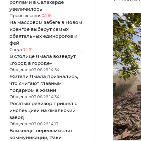
роллами в Салехарде
увеличилось
Происшествия
05:16
На массовом забеге в Новом
Уренгое выберут самых
обаятельных единорогов и
фей
Спорт
04:51
В столице Ямала возведут
«город в городе»
Общество
07.08.26 14:54
Жители Ямала признались,
что считают главным
подарком в жизни
Общество
07.08.26 14:34
Рогатый ревизор пришел с
инспекцией на ямальский
завод
Общество
07.08.26 14:17
Близнецы переосмыслят
коммуникации, Раки