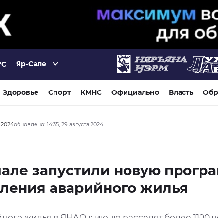
Яр-Сале
°C
Здоровье
Спорт
КМНС
Официально
Власть
Обр
а 2024
обновлено: 14:35, 29 августа 2024
але запустили новую прогр
ления аварийного жилья
йного жилья в ЯНАО к июню расселят более 1100 