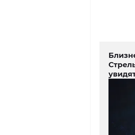
Близн
Стрел
увидят