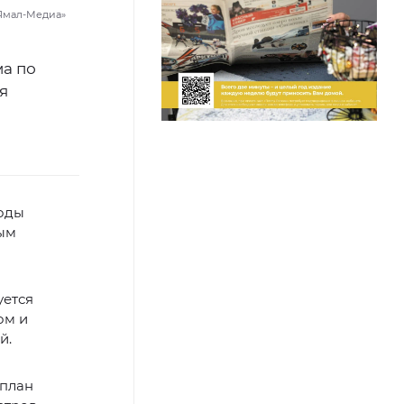
«Ямал-Медиа»
ма по
я
годы
ным
уется
ом и
й.
 план