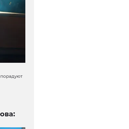
м порадуют
ова: