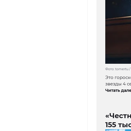
Фото: tomertu /
Это гороск
звезды 4 с
Читать дале
«Чест
155 ты