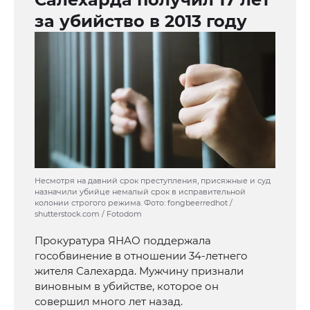
за убийство в 2013 году
Несмотря на давний срок преступления, присяжные и суд
назначили убийце немалый срок в исправительной
колонии строгого режима. Фото: fongbeerredhot /
shutterstock.com / Fotodom
Прокуратура ЯНАО поддержала
гособвинение в отношении 34-летнего
жителя Салехарда. Мужчину признали
виновным в убийстве, которое он
совершил много лет назад.