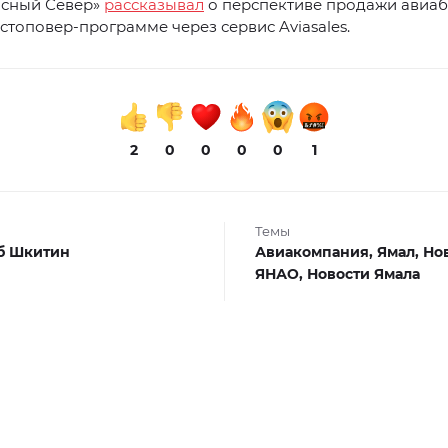
асный Север»
рассказывал
о перспективе продажи авиаб
стоповер-программе через сервис Aviasales.
2
0
0
0
0
1
Темы
б Шкитин
Авиакомпания,
Ямал,
Но
ЯНАО,
Новости Ямала