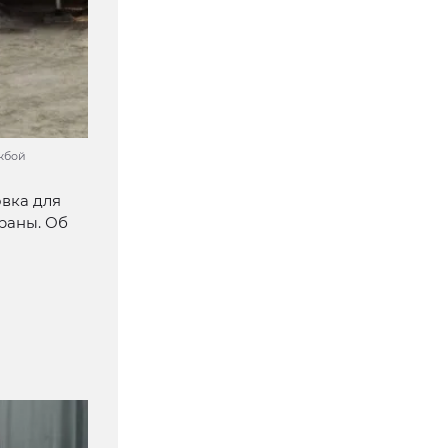
ужбой
вка для
раны. Об