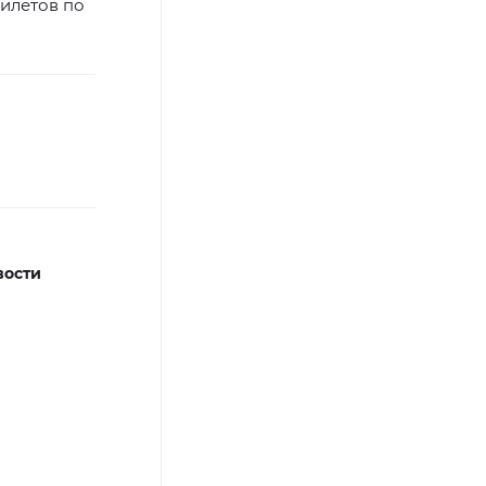
илетов по
вости