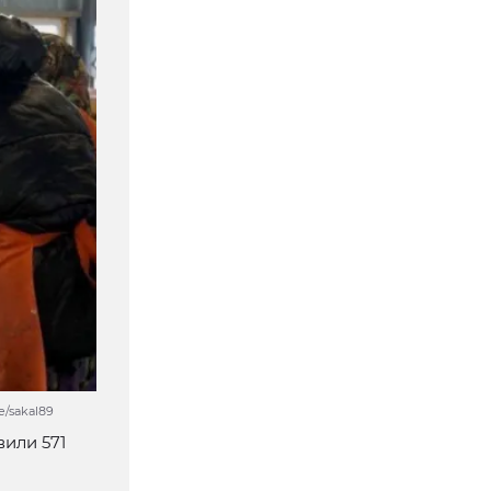
/sakal89
или 571