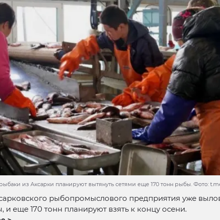
рыбаки из Аксарки планируют вытянуть сетями еще 170 тонн рыбы. Фото: t.me
сарковского рыбопромыслового предприятия уже вылов
, и еще 170 тонн планируют взять к концу осени.
е >