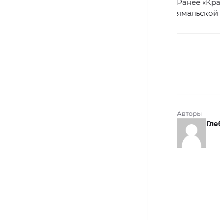
Ранее «Кр
ямальской 
Авторы
Гле