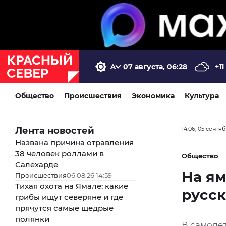
07 августа, 06:28
+11
Общество
Происшествия
Экономика
Культура
Лента новостей
14:06, 05 сентя
Названа причина отравления
38 человек роллами в
Общество
Салехарде
На ям
Происшествия
06.08.26 14:59
Тихая охота на Ямале: какие
русск
грибы ищут северяне и где
прячутся самые щедрые
полянки
В самоле