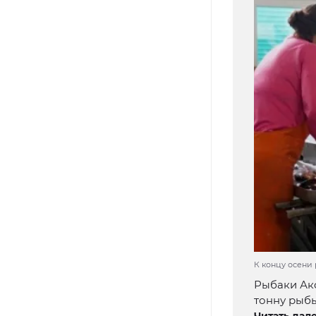
К концу осени 
Рыбаки Ак
тонну рыбы
Читать дале