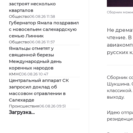
застроят несколько
кварталов
Сборник можно
Общество
06.08.26 11:58
Губернатор Ямала поздравил
с новосельем салехардскую
Не дрема
семью Линник
чтение. 
Общество
06.08.26 11:57
авиакомп
Ямальцы отметят у
русских к
священной березы
Международный день
коренных народов
КМНС
06.08.26 10:47
Сборник со
Центральный аппарат СК
Шукшина. 
запросил доклад об
классикой.
массовом отравлении в
выходу.
Салехарде
Происшествия
06.08.26 09:51
Загрузка...
Идею отпра
резиденция