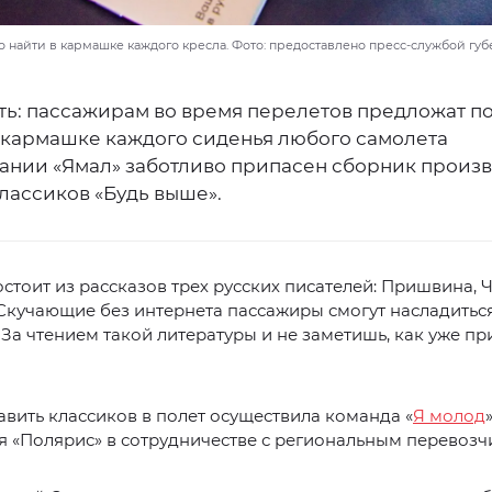
 найти в кармашке каждого кресла. Фото: предоставлено пресс-службой гу
ть: пассажирам во время перелетов предложат п
В кармашке каждого сиденья любого самолета
ании «Ямал» заботливо припасен сборник произ
лассиков «Будь выше».
стоит из рассказов трех русских писателей: Пришвина, 
Скучающие без интернета пассажиры смогут насладитьс
 За чтением такой литературы и не заметишь, как уже пр
вить классиков в полет осуществила команда «
Я молод
 «Полярис» в сотрудничестве с региональным перевозч