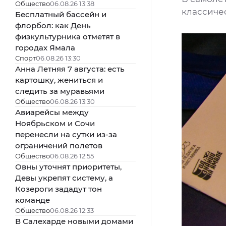
Общество
06.08.26 13:38
классиче
Бесплатный бассейн и
флорбол: как День
физкультурника отметят в
городах Ямала
Спорт
06.08.26 13:30
Анна Летняя 7 августа: есть
картошку, жениться и
следить за муравьями
Общество
06.08.26 13:30
Авиарейсы между
Ноябрьском и Сочи
перенесли на сутки из-за
ограничений полетов
Общество
06.08.26 12:55
Овны уточнят приоритеты,
Девы укрепят систему, а
Козероги зададут тон
команде
Общество
06.08.26 12:33
В Салехарде новыми домами