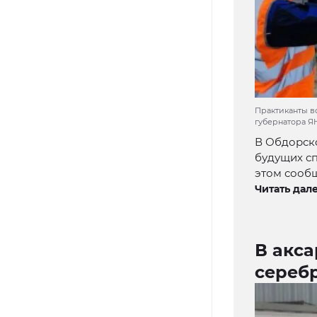
Практиканты в
губернатора 
В Обдорск
будущих сп
этом сообщ
Читать дале
В акс
сереб