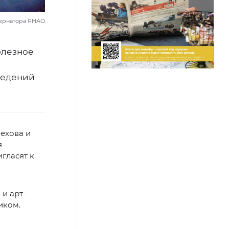
бернатора ЯНАО
олезное
ведений
Чехова и
я
игласят к
» и арт-
иком.