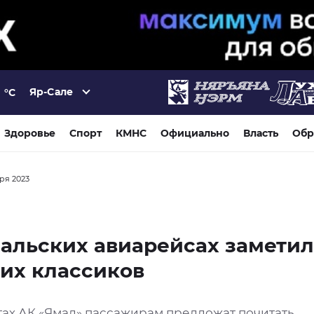
Яр-Сале
°C
Здоровье
Спорт
КМНС
Официально
Власть
Обр
бря 2023
альских авиарейсах замети
их классиков
тах АК «Ямал» пассажирам предложат почитать