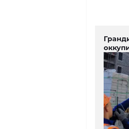
Гранд
оккуп