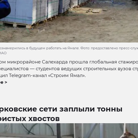
ознамерились в будущем работать на Ямале. Фото: предоставлено пресс-сл
ЯНАО
ом микрорайоне Салехарда прошла глобальная стажиро
ециалистов — студентов ведущих строительных вузов ст
ил Telegram-канал «Строим Ямал».
е >
арковские сети заплыли тонны
ристых хвостов