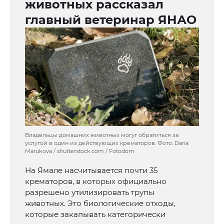
животных рассказал
главный ветеринар ЯНАО
Владельцы домашних животных могут обратиться за
услугой в один из действующих крематоров. Фото: Daria
Marukova / shutterstock.com / Fotodom
На Ямале насчитывается почти 35
крематоров, в которых официально
разрешено утилизировать трупы
животных. Это биологические отходы,
которые закапывать категорически