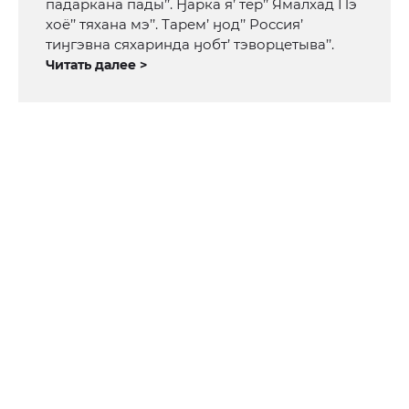
падаркана пады’’. Ӈарка я’ тер’’ Ямалхад Пэ
хоё’’ тяхана мэ’’. Тарем’ ӈод’’ Россия’
тиӈгэвна сяхаринда ӈобт’ тэворцетыва’’.
Читать далее >