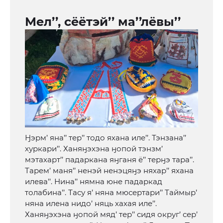
Мел’’, сёётэй’’ ма’’лёвы’’
Ӈэрм’ яна’’ тер’’ тодо яхана иле’’. Тэнзана’’
хуркари’’. Ханяӈэхэна ӈопой тэнзм’
мэтахарт’’ падаркана яӈганя ё’’ терӈэ тара’’.
Тарем’ маня’’ ненэй ненэцяӈэ няхар’’ яхана
илева’’. Нина’’ нямна юне падаркад
толабина’’. Тасу я’ няна мюсертари’’ Таймыр’
няна илена нидо’ няць хахая иле’’.
Ханяӈэхэна ӈопой мяд’ тер’’ сидя округ’ сер’