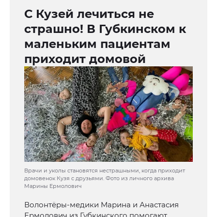
С Кузей лечиться не
страшно! В Губкинском к
маленьким пациентам
приходит домовой
Врачи и уколы становятся нестрашными, когда приходит
домовенок Кузя с друзьями. Фото из личного архива
Марины Ермолович
Волонтёры-медики Марина и Анастасия
Ермолович из Губкинского помогают