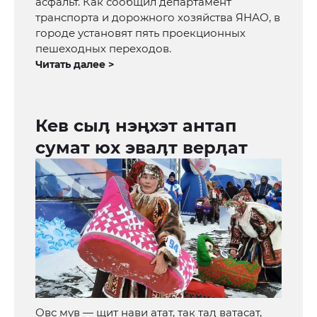
асфальт. Как сообщил департамент
транспорта и дорожного хозяйства ЯНАО, в
городе установят пять проекционных
пешеходных переходов.
Читать далее >
Кев сыӆ нэңхэт антап
сумат юх эваӆт верӆат
Овс мув — щит нави атат, так таӆ ватасат,