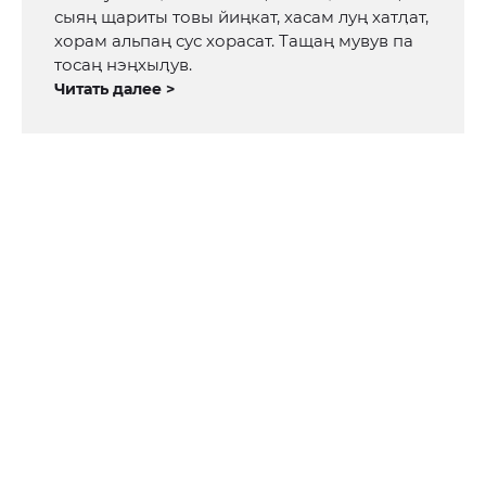
сыяң щариты товы йиңкат, хасам луң хатӆат,
хорам альпаң сус хорасат. Тащаң мувув па
тосаң нэңхыӆув.
Читать далее >