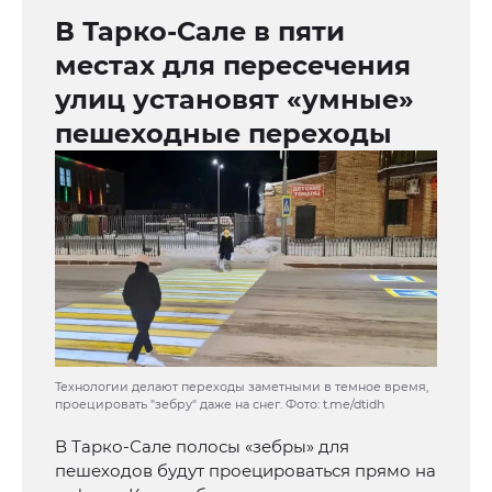
В Тарко-Сале в пяти
местах для пересечения
улиц установят «умные»
пешеходные переходы
Технологии делают переходы заметными в темное время,
проецировать "зебру" даже на снег. Фото: t.me/dtidh
В Тарко-Сале полосы «зебры» для
пешеходов будут проецироваться прямо на