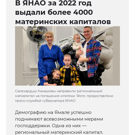
В ЯНАО за 2022 год
выдали более 4000
материнских капиталов
Салехардцы Канашовы направили региональный
маткапитал на погашение ипотеки. Фото: предоставлено
пресс-службой губернатора ЯНАО
Демографию на Ямале успешно
поднимают всевозможными мерами
господдержки. Одна из них —
региональный материнский капитал.