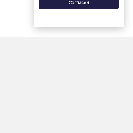
Согласен
18+
«Ямал-Медиа»
Интернет-сайт «Красный
Север»
«Север-Пресс»