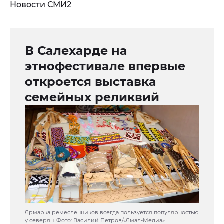
Новости СМИ2
В Салехарде на
этнофестивале впервые
откроется выставка
семейных реликвий
Ярмарка ремесленников всегда пользуется популярностью
у северян. Фото: Василий Петров/«Ямал-Медиа»