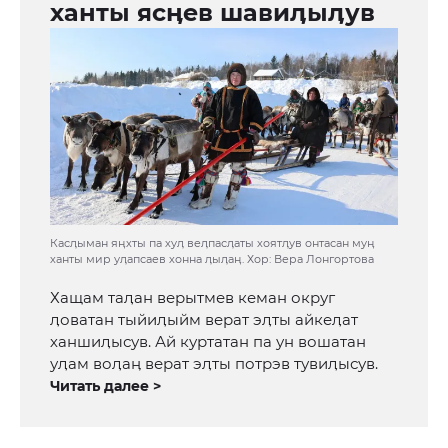
ханты ясӊев шавиӆыӆув
Касӆыман яӊхты па хуӆ веӆпасӆаты хоятӆув онтасан муӊ
ханты мир уӆапсаев хонна ӆыӆаӊ. Хор: Вера Лонгортова
Хащам таӆан верытмев кеман округ
ӆоватан тыйиӆыйм верат эӆты айкеӆат
ханшиӆысув. Ай куртатан па ун вошатан
уӆам воӆаӊ верат эӆты потрэв тувиӆысув.
Читать далее >