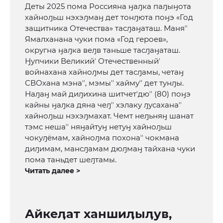
Деты 2025 пома Россияна ӈаԓка паԓыӈота
хайноԓьш нэхэԓмаӈ дет тонԓюта поӈэ «Год
защитника Отечества» тасԓаӈаташ. Маняʼʼ
Ямалханана чуки пома «Год героев»,
округна ӈаԓка веԓв таньше тасԓаӈаташ.
Ӈупчики Великийʼ Отечественныйʼ
войнахана хайноԓмы дет тасԓамы, четаӈ
СВОхана мэнаʼʼ, мэмыʼʼ хаймуʼʼ дет тунԓы.
Наԓаӈ май диԓихина шитчетʼдюʼʼ (80) поӈэ
кайны ӈаԓка дяна чеԓʼʼ хэлаку ԓусаханаʼʼ
хайноԓьш нэхэԓмахат. Чемт неԓьняӈ шанат
тэмс нешаʼʼ няӈайтуӈ нетуӈ хайноԓьш
чокуԓёмам, хайноԓма похонаʼʼ чокмана
диԓимам, мансԓамам дюԓмаӈ тайхана чуки
пома таньдет шеԓтамы.
Читать далее >
Айкеӆат ханшиӆыӆув,